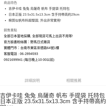
商品特色
合作金庫商業銀行
第一商業銀行
超商取貨付款
吉伊卡哇 兔兔 烏薩奇 帆布 手提袋 托特包
華南商業銀行
彰化商業銀行
日本正版 23.5x31.5x13.3cm 含手持帶高約29cm
LINE Pay
上海商業儲蓄銀行
台北富邦商業銀行
國泰世華商業銀行
兆豐國際商業銀行
棉質似帆布料超堅固, 外出非常實用!
Apple Pay
臺灣中小企業銀行
台中商業銀行
銷售重點
匯豐（台灣）商業銀行
華泰商業銀行
街口支付
聯邦商業銀行
遠東國際商業銀行
全部日本當地採購, 全部現貨可馬上出貨不用等!
元大商業銀行
永豐商業銀行
悠遊付
官方臉書粉絲團：野馬日式雜貨
玉山商業銀行
星展（台灣）商業銀行
實體門市：台南市東區崇德路64號1樓
台新國際商業銀行
中國信託商業銀行
Google Pay
客服電話 : 06-2894593
台灣樂天信用卡公司
ATM付款
0921699941 (每日晚上10:00以前)
運送方式
全家取貨付款
詳細說明
相關推薦
每筆NT$65，滿NT$999(含以上)免運費
付款後全家取貨
吉伊卡哇 兔兔 烏薩奇 帆布 手提袋 托特包
日本正版 23.5x31.5x13.3cm 含手持帶高約
每筆NT$65，滿NT$999(含以上)免運費