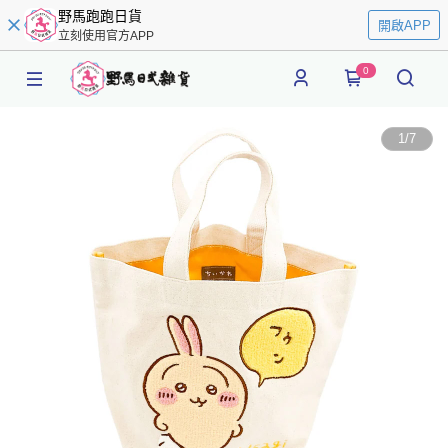
野馬跑跑日貨
開啟APP
立刻使用官方APP
0
1
/
7