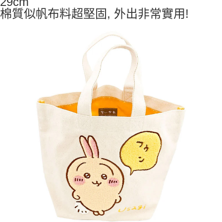
29cm
7-11取貨付款
棉質似帆布料超堅固, 外出非常實用!
每筆NT$65，滿NT$999(含以上)免運費
付款後7-11取貨
每筆NT$65，滿NT$999(含以上)免運費
宅配
每筆NT$100，滿NT$999(含以上)免運費