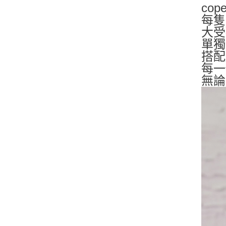
co
每隻
大受
單獨
搭配
每一
無論