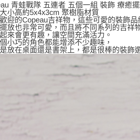
peau 青蛙戰隊 五連者 五個一組 裝飾 療癒
大小高約5x4x3cm 聚樹脂材質
歡迎的Copeau吉祥物，這些可愛的裝飾
擺放也非常可愛，而且將不同系列的吉祥
起來會更有趣，讓空間充滿活力。
個小巧的角色都能增添不少趣味，
是放在桌面還是書架上，都是很棒的裝飾