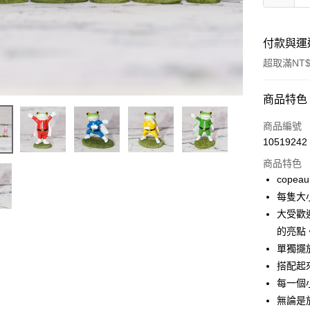
付款與運
超取滿NT$
付款方式
商品特色
信用卡一
商品編號
10519242
信用卡分
商品特色
3 期 
cope
合作金
每隻大小
超商取貨
華南商
大受歡
LINE Pay
上海商
的亮點
國泰世
單獨擺
Apple Pay
臺灣中
搭配起
匯豐（
街口支付
聯邦商
每一個
元大商
悠遊付
無論是