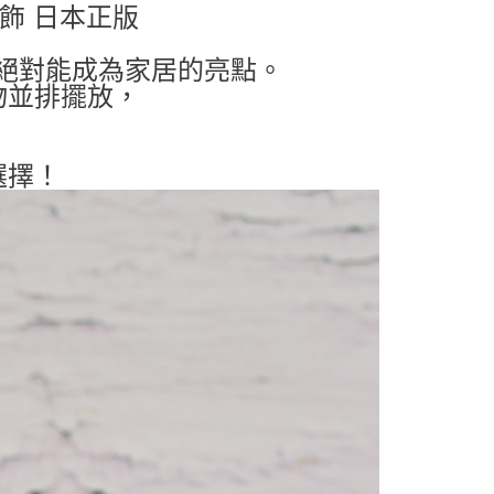
擺飾 日本正版
品絕對能成為家居的亮點。
物並排擺放，
選擇！