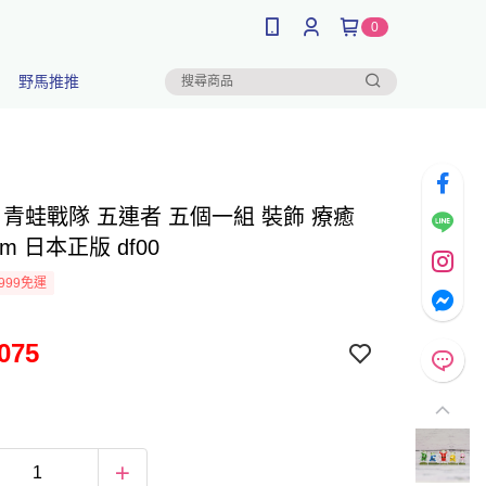
0
野馬推推
au 青蛙戰隊 五連者 五個一組 裝飾 療癒
m 日本正版 df00
999免運
075