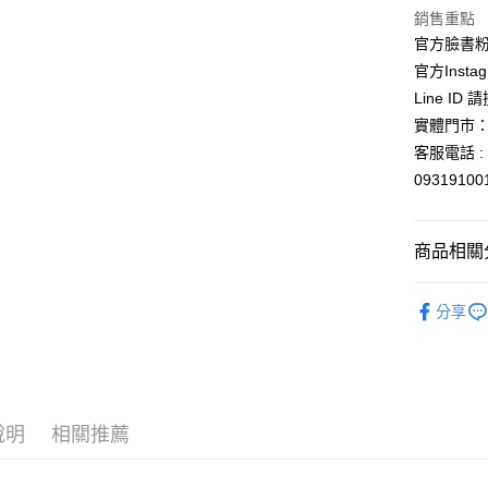
玉山商
銷售重點
台新國
Google Pa
官方臉書
台灣樂
ATM付款
官方Instag
Line ID
實體門市：
運送方式
客服電話 : 
全家取貨
0931910
每筆NT$6
付款後全
商品相關分
每筆NT$6
依角色圖
分享
7-11取貨
依角色圖
每筆NT$6
⛩️和風開
付款後7-1
依商品系
每筆NT$6
說明
相關推薦
宅配
每筆NT$1