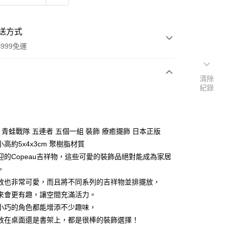
送方式
999免運
清除
紀錄
次付款
期付款
0 利率 每期
NT$358
21家銀行
au 青蛙戰隊 五連者 五個一組 裝飾 療癒擺飾 日本正版
庫商業銀行
第一商業銀行
高約5x4x3cm 聚樹脂材質
付款
業銀行
彰化商業銀行
迎的Copeau吉祥物，這些可愛的裝飾品絕對能成為家居
業儲蓄銀行
台北富邦商業銀行
。
華商業銀行
兆豐國際商業銀行
放也非常可愛，而且將不同系列的吉祥物並排擺放，
小企業銀行
台中商業銀行
來會更有趣，讓空間充滿活力。
台灣）商業銀行
華泰商業銀行
業銀行
遠東國際商業銀行
小巧的角色都能增添不少趣味，
業銀行
永豐商業銀行
放在桌面還是書架上，都是很棒的裝飾選擇！