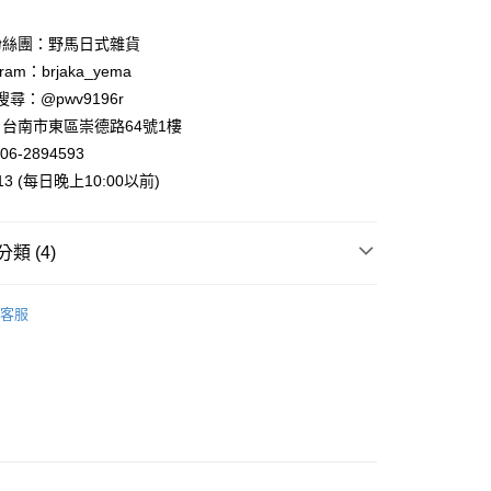
業銀行
星展（台灣）商業銀行
際商業銀行
中國信託商業銀行
y
粉絲團：野馬日式雜貨
天信用卡公司
ram：brjaka_yema
 請搜尋：@pwv9196r
台南市東區崇德路64號1樓
06-2894593
付款
013 (每日晚上10:00以前)
5，滿NT$999(含以上)免運費
家取貨
類 (4)
5，滿NT$999(含以上)免運費
案
❤幸福青蛙
客服
付款
案
Tokusatsu Hero | 特攝英雄
5，滿NT$999(含以上)免運費
運擺飾裝飾
青蛙擺飾
1取貨
列
Copeau青蛙系列
5，滿NT$999(含以上)免運費
00，滿NT$999(含以上)免運費