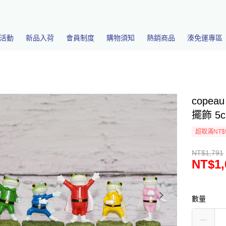
活動
新品入荷
會員制度
購物須知
熱銷商品
湊免運專區
cope
擺飾 5c
超取滿NT$
NT$1,791
NT$1,
數量