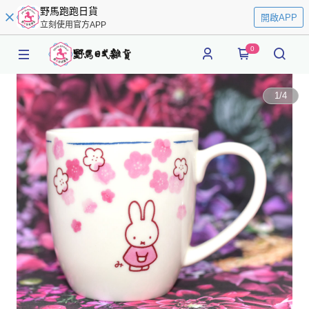
野馬跑跑日貨
開啟APP
立刻使用官方APP
0
1
/
4