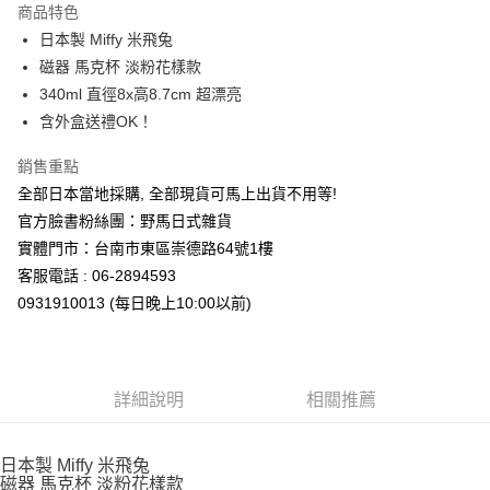
商品特色
合作金庫商業銀行
第一商業銀行
超商取貨付款
日本製 Miffy 米飛兔
華南商業銀行
彰化商業銀行
磁器 馬克杯 淡粉花樣款
LINE Pay
上海商業儲蓄銀行
台北富邦商業銀行
國泰世華商業銀行
兆豐國際商業銀行
340ml 直徑8x高8.7cm 超漂亮
Apple Pay
臺灣中小企業銀行
台中商業銀行
含外盒送禮OK！
匯豐（台灣）商業銀行
華泰商業銀行
街口支付
聯邦商業銀行
遠東國際商業銀行
銷售重點
元大商業銀行
永豐商業銀行
悠遊付
全部日本當地採購, 全部現貨可馬上出貨不用等!
玉山商業銀行
星展（台灣）商業銀行
官方臉書粉絲團：野馬日式雜貨
台新國際商業銀行
中國信託商業銀行
Google Pay
實體門市：台南市東區崇德路64號1樓
台灣樂天信用卡公司
ATM付款
客服電話 : 06-2894593
0931910013 (每日晚上10:00以前)
運送方式
全家取貨付款
每筆NT$65，滿NT$999(含以上)免運費
詳細說明
相關推薦
付款後全家取貨
每筆NT$65，滿NT$999(含以上)免運費
日本製 Miffy 米飛兔
磁器 馬克杯 淡粉花樣款