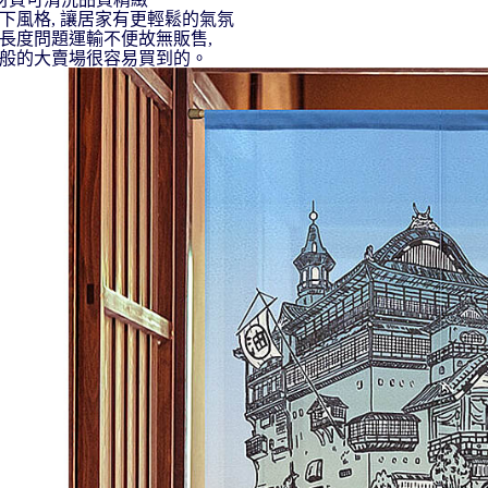
下風格, 讓居家有更輕鬆的氣氛
長度問題運輸不便故無販售,
般的大賣場很容易買到的。