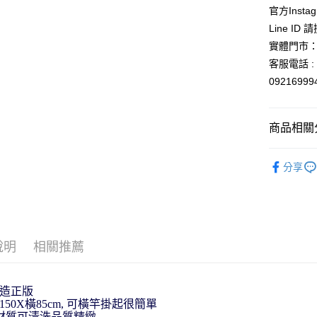
玉山商
官方Instag
台新國
Google Pa
Line ID
台灣樂
ATM付款
實體門市：
客服電話 : 
0921699
運送方式
全家取貨
商品相關分
每筆NT$6
依角色圖
付款後全
分享
手拭．屏
每筆NT$6
🎌日本製
7-11取貨
每筆NT$6
說明
相關推薦
付款後7-1
每筆NT$6
造正版
宅配
150X橫85cm, 可橫竿掛起很簡單
每筆NT$1
Y材質可清洗品質精緻