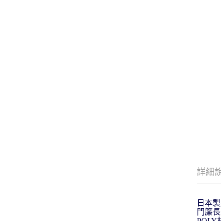
詳細
日本製
門簾長
POL