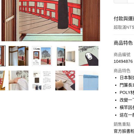
付款與運
超取滿NT$
付款方式
商品特色
信用卡一
商品編號
10494876
信用卡分
商品特色
3 期 
日本製
合作金
門簾長1
超商取貨
華南商
POL
LINE Pay
上海商
改變一
國泰世
橫竿因
Apple Pay
臺灣中
這在一
匯豐（
街口支付
聯邦商
銷售重點
元大商
悠遊付
官方臉書