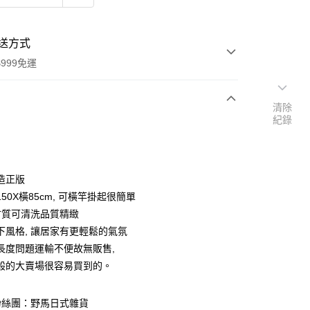
送方式
999免運
清除
紀錄
次付款
期付款
0 利率 每期
NT$265
21家銀行
造正版
庫商業銀行
第一商業銀行
50X橫85cm, 可橫竿掛起很簡單
付款
業銀行
彰化商業銀行
Y材質可清洗品質精緻
業儲蓄銀行
台北富邦商業銀行
下風格, 讓居家有更輕鬆的氣氛
華商業銀行
兆豐國際商業銀行
長度問題運輸不便故無販售,
小企業銀行
台中商業銀行
般的大賣場很容易買到的。
台灣）商業銀行
華泰商業銀行
業銀行
遠東國際商業銀行
業銀行
永豐商業銀行
粉絲團：野馬日式雜貨