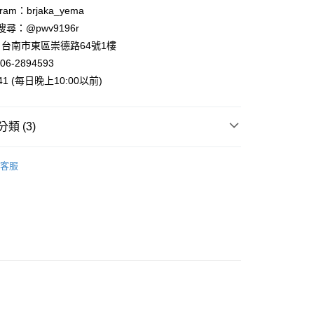
業銀行
星展（台灣）商業銀行
ram：brjaka_yema
際商業銀行
中國信託商業銀行
y
 請搜尋：@pwv9196r
天信用卡公司
台南市東區崇德路64號1樓
06-2894593
941 (每日晚上10:00以前)
付款
類 (3)
5，滿NT$999(含以上)免運費
案
Ghibli | 吉卜力
家取貨
客服
風．掛軸．門簾
5，滿NT$999(含以上)免運費
專區
付款
5，滿NT$999(含以上)免運費
1取貨
5，滿NT$999(含以上)免運費
00，滿NT$999(含以上)免運費