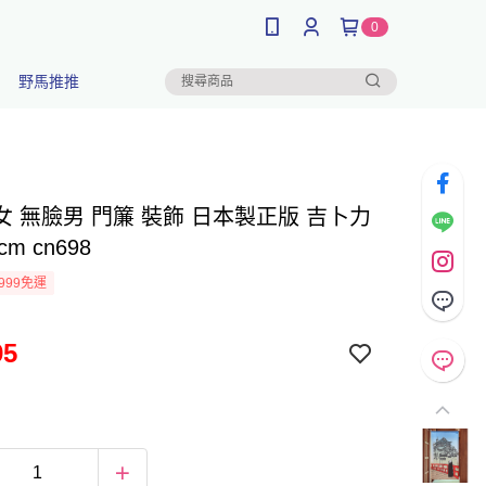
0
野馬推推
女 無臉男 門簾 裝飾 日本製正版 吉卜力
cm cn698
999免運
95