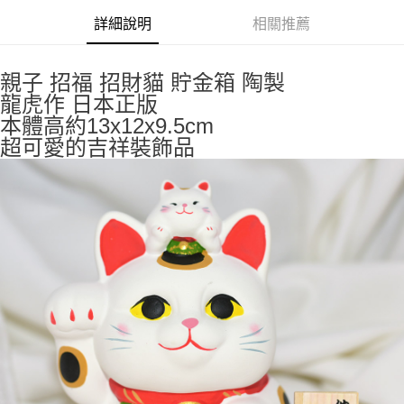
詳細說明
相關推薦
付款後全家取貨
每筆NT$65，滿NT$999(含以上)免運費
親子 招福 招財貓 貯金箱 陶製
7-11取貨付款
龍虎作 日本正版
每筆NT$65，滿NT$999(含以上)免運費
本體高約13x12x9.5cm
超可愛的吉祥裝飾品
付款後7-11取貨
每筆NT$65，滿NT$999(含以上)免運費
宅配
每筆NT$100，滿NT$999(含以上)免運費