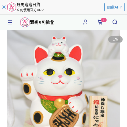
野馬跑跑日貨
開啟APP
立刻使用官方APP
0
1
/
6