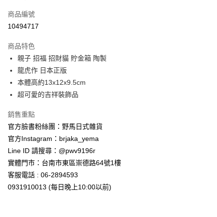
信用卡一次付款
商品編號
信用卡分期付款
10494717
3 期 0 利率 每期
NT$223
21家銀行
商品特色
合作金庫商業銀行
第一商業銀行
超商取貨付款
親子 招福 招財貓 貯金箱 陶製
華南商業銀行
彰化商業銀行
龍虎作 日本正版
LINE Pay
上海商業儲蓄銀行
台北富邦商業銀行
國泰世華商業銀行
兆豐國際商業銀行
本體高約13x12x9.5cm
Apple Pay
臺灣中小企業銀行
台中商業銀行
超可愛的吉祥裝飾品
匯豐（台灣）商業銀行
華泰商業銀行
街口支付
聯邦商業銀行
遠東國際商業銀行
銷售重點
元大商業銀行
永豐商業銀行
悠遊付
官方臉書粉絲團：野馬日式雜貨
玉山商業銀行
星展（台灣）商業銀行
官方Instagram：brjaka_yema
台新國際商業銀行
中國信託商業銀行
Google Pay
Line ID 請搜尋：@pwv9196r
台灣樂天信用卡公司
ATM付款
實體門市：台南市東區崇德路64號1樓
客服電話 : 06-2894593
運送方式
0931910013 (每日晚上10:00以前)
全家取貨付款
每筆NT$65，滿NT$999(含以上)免運費