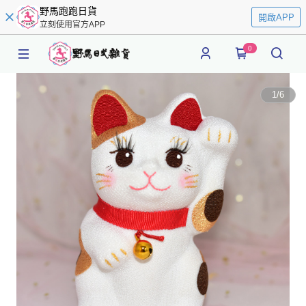
野馬跑跑日貨
開啟APP
立刻使用官方APP
0
1
/
6