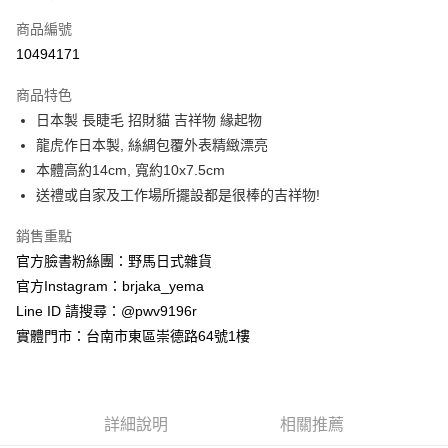
信用卡一次付款
商品編號
信用卡分期付款
10494171
3 期 0 利率 每期
NT$285
21家銀行
商品特色
合作金庫商業銀行
第一商業銀行
超商取貨付款
日本製 長睫毛 招財貓 吉祥物 緣起物
華南商業銀行
彰化商業銀行
龍虎作日本製, 絲綢包覆外表精緻漂亮
LINE Pay
上海商業儲蓄銀行
台北富邦商業銀行
國泰世華商業銀行
兆豐國際商業銀行
本體高約14cm, 寬約10x7.5cm
Apple Pay
臺灣中小企業銀行
台中商業銀行
送禮或自家及工作場所擺設都是很棒的吉祥物!
匯豐（台灣）商業銀行
華泰商業銀行
街口支付
聯邦商業銀行
遠東國際商業銀行
銷售重點
元大商業銀行
永豐商業銀行
悠遊付
官方臉書粉絲團：野馬日式雜貨
玉山商業銀行
星展（台灣）商業銀行
官方Instagram：brjaka_yema
台新國際商業銀行
中國信託商業銀行
Google Pay
Line ID 請搜尋：@pwv9196r
台灣樂天信用卡公司
ATM付款
實體門市：台南市東區崇德路64號1樓
運送方式
全家取貨付款
詳細說明
相關推薦
每筆NT$65，滿NT$999(含以上)免運費