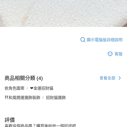
顯示電腦版詳細說明
客服
商品相關分類 (4)
查看全部
依角色圖案
❤金運招財貓
⛩️和風開運擺飾裝飾
招財貓擺飾
評價
喜歡這個商品嗎？購買後給他一個好評吧