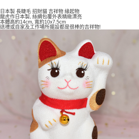
付款後全家取貨
日本製 長睫毛 招財貓 吉祥物 緣起物
龍虎作日本製, 絲綢包覆外表精緻漂亮
每筆NT$65，滿NT$999(含以上)免運費
本體高約14cm, 寬約10x7.5cm
送禮或自家及工作場所擺設都是很棒的吉祥物!
7-11取貨付款
每筆NT$65，滿NT$999(含以上)免運費
付款後7-11取貨
每筆NT$65，滿NT$999(含以上)免運費
宅配
每筆NT$100，滿NT$999(含以上)免運費