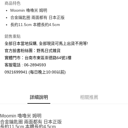
商品特色
合作金庫商業銀行
第一商業銀行
超商取貨付款
Moomin 嚕嚕米 姆明
華南商業銀行
彰化商業銀行
合金鑰匙圈 兩面都有 日本正版
LINE Pay
上海商業儲蓄銀行
台北富邦商業銀行
國泰世華商業銀行
兆豐國際商業銀行
長約11.5cm 本體長約4.5cm
Apple Pay
臺灣中小企業銀行
台中商業銀行
銷售重點
匯豐（台灣）商業銀行
華泰商業銀行
街口支付
聯邦商業銀行
遠東國際商業銀行
全部日本當地採購, 全部現貨可馬上出貨不用等!
元大商業銀行
永豐商業銀行
悠遊付
官方臉書粉絲團：野馬日式雜貨
玉山商業銀行
星展（台灣）商業銀行
實體門市：台南市東區崇德路64號1樓
台新國際商業銀行
中國信託商業銀行
Google Pay
客服電話 : 06-2894593
台灣樂天信用卡公司
ATM付款
0921699941 (每日晚上10:00以前)
運送方式
全家取貨付款
詳細說明
相關推薦
每筆NT$65，滿NT$999(含以上)免運費
付款後全家取貨
Moomin 嚕嚕米 姆明
每筆NT$65，滿NT$999(含以上)免運費
合金鑰匙圈 兩面都有 日本正版
長約11.5cm 本體長約4.5cm