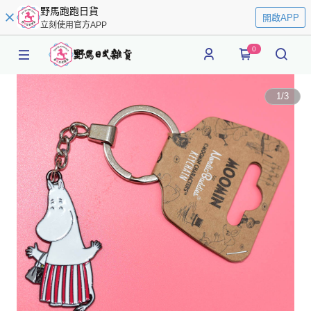
野馬跑跑日貨
開啟APP
立刻使用官方APP
0
1
/
3