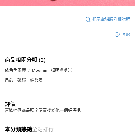
顯示電腦版詳細說明
客服
商品相關分類 (2)
依角色圖案
Moomin | 姆明嚕嚕米
吊飾．磁鐵．鑰匙圈
評價
喜歡這個商品嗎？購買後給他一個好評吧
本分類熱銷
全站排行