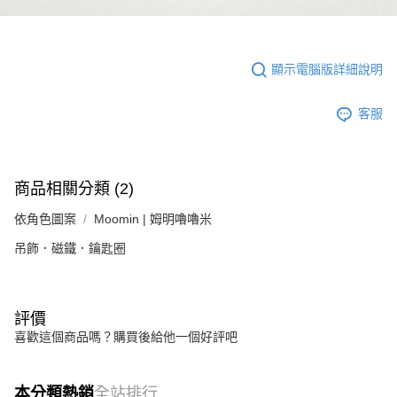
顯示電腦版詳細說明
客服
商品相關分類 (2)
依角色圖案
Moomin | 姆明嚕嚕米
吊飾．磁鐵．鑰匙圈
評價
喜歡這個商品嗎？購買後給他一個好評吧
本分類熱銷
全站排行