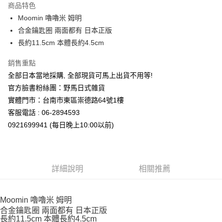
商品特色
合作金庫商業銀行
第一商業銀行
超商取貨付款
Moomin 嚕嚕米 姆明
華南商業銀行
彰化商業銀行
合金鑰匙圈 兩面都有 日本正版
LINE Pay
上海商業儲蓄銀行
台北富邦商業銀行
國泰世華商業銀行
兆豐國際商業銀行
長約11.5cm 本體長約4.5cm
Apple Pay
臺灣中小企業銀行
台中商業銀行
銷售重點
匯豐（台灣）商業銀行
華泰商業銀行
街口支付
聯邦商業銀行
遠東國際商業銀行
全部日本當地採購, 全部現貨可馬上出貨不用等!
元大商業銀行
永豐商業銀行
悠遊付
官方臉書粉絲團：野馬日式雜貨
玉山商業銀行
星展（台灣）商業銀行
實體門市：台南市東區崇德路64號1樓
台新國際商業銀行
中國信託商業銀行
Google Pay
客服電話 : 06-2894593
台灣樂天信用卡公司
ATM付款
0921699941 (每日晚上10:00以前)
運送方式
全家取貨付款
詳細說明
相關推薦
每筆NT$65，滿NT$999(含以上)免運費
付款後全家取貨
Moomin 嚕嚕米 姆明
每筆NT$65，滿NT$999(含以上)免運費
合金鑰匙圈 兩面都有 日本正版
長約11.5cm 本體長約4.5cm