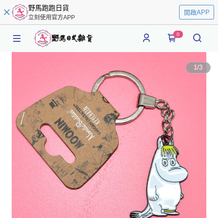
野馬跑跑日貨
開啟APP
立刻使用官方APP
0
1
/
3