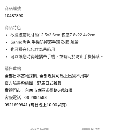
信用卡一次付款
商品編號
信用卡分期付款
10487890
3 期 0 利率 每期
NT$153
21家銀行
商品特色
合作金庫商業銀行
第一商業銀行
超商取貨付款
矽膠腕帶尺寸約12.5x2.6cm 包裝7.8x22.4x2cm
華南商業銀行
彰化商業銀行
Sanrio角色 手機防掉落手環 矽膠 腕帶
LINE Pay
上海商業儲蓄銀行
台北富邦商業銀行
國泰世華商業銀行
兆豐國際商業銀行
也可掛在包包作為吊飾用
Apple Pay
臺灣中小企業銀行
台中商業銀行
可以讓您時尚地攜帶手機，並有助於防止手機掉落。
匯豐（台灣）商業銀行
華泰商業銀行
街口支付
聯邦商業銀行
遠東國際商業銀行
銷售重點
元大商業銀行
永豐商業銀行
悠遊付
全部日本當地採購, 全部現貨可馬上出貨不用等!
玉山商業銀行
星展（台灣）商業銀行
官方臉書粉絲團：野馬日式雜貨
台新國際商業銀行
中國信託商業銀行
Google Pay
實體門市：台南市東區崇德路64號1樓
台灣樂天信用卡公司
ATM付款
客服電話 : 06-2894593
0921699941 (每日晚上10:00以前)
運送方式
全家取貨付款
每筆NT$65，滿NT$999(含以上)免運費