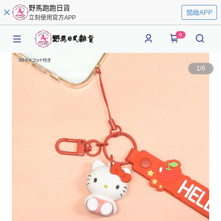
野馬跑跑日貨
開啟APP
立刻使用官方APP
0
1
/
6