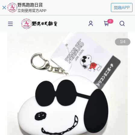
野馬跑跑日貨
開啟APP
立刻使用官方APP
0
1
/
4