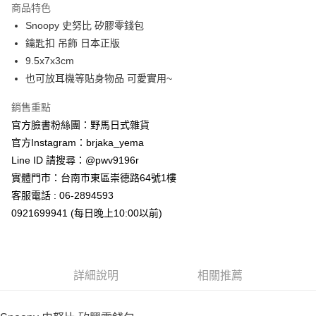
商品特色
合作金庫商業銀行
第一商業銀行
超商取貨付款
Snoopy 史努比 矽膠零錢包
華南商業銀行
彰化商業銀行
鑰匙扣 吊飾 日本正版
LINE Pay
上海商業儲蓄銀行
台北富邦商業銀行
國泰世華商業銀行
兆豐國際商業銀行
9.5x7x3cm
Apple Pay
臺灣中小企業銀行
台中商業銀行
也可放耳機等貼身物品 可愛實用~
匯豐（台灣）商業銀行
華泰商業銀行
街口支付
聯邦商業銀行
遠東國際商業銀行
銷售重點
元大商業銀行
永豐商業銀行
悠遊付
官方臉書粉絲團：野馬日式雜貨
玉山商業銀行
星展（台灣）商業銀行
官方Instagram：brjaka_yema
台新國際商業銀行
中國信託商業銀行
Google Pay
Line ID 請搜尋：@pwv9196r
台灣樂天信用卡公司
ATM付款
實體門市：台南市東區崇德路64號1樓
客服電話 : 06-2894593
運送方式
0921699941 (每日晚上10:00以前)
全家取貨付款
每筆NT$65，滿NT$999(含以上)免運費
詳細說明
相關推薦
付款後全家取貨
每筆NT$65，滿NT$999(含以上)免運費