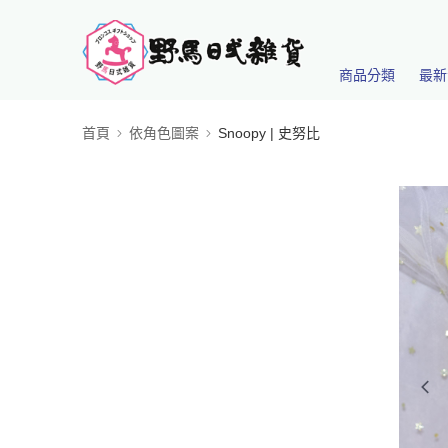
商品分類
最新
首頁
依角色圖案
Snoopy | 史努比