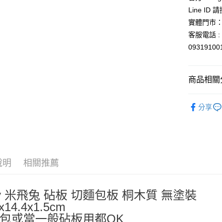
元大商
悠遊付
Line ID
玉山商
實體門市：
台新國
Google Pa
客服電話 : 
台灣樂
ATM付款
0931910
運送方式
商品相關分
全家取貨
依角色圖
分享
每筆NT$6
🍳廚房好幫
付款後全
每筆NT$6
7-11取貨
說明
相關推薦
每筆NT$6
付款後7-1
ffy 米飛兔 砧板 切麵包板 桐木質 無塗裝
每筆NT$6
x14.4x1.5cm
包或當一般砧板用都OK