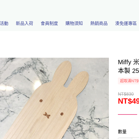
活動
新品入荷
會員制度
購物須知
熱銷商品
湊免運專區
Miff
本製 25
超取滿NT$
NT$830
NT$4
數量