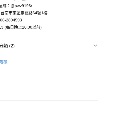
業銀行
永豐商業銀行
 請搜尋：@pwv9196r
業銀行
星展（台灣）商業銀行
台南市東區崇德路64號1樓
際商業銀行
中國信託商業銀行
y
06-2894593
天信用卡公司
013 (每日晚上10:00以前)
類 (2)
付款
案
Miffy | 米飛兔
客服
5，滿NT$999(含以上)免運費
手 | 餐廚用品
廚房用品
家取貨
5，滿NT$999(含以上)免運費
付款
5，滿NT$999(含以上)免運費
1取貨
5，滿NT$999(含以上)免運費