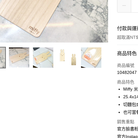
付款與運
超取滿NT$
付款方式
商品特色
信用卡一
商品編號
10482047
信用卡分
商品特色
3 期 
Miff
合作金
25.4x1
超商取貨
華南商
切麵包
LINE Pay
上海商
也可當
國泰世
Apple Pay
銷售重點
臺灣中
匯豐（
官方臉書
街口支付
聯邦商
官方Instag