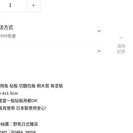
送方式
999免運
清除
紀錄
次付款
期付款
0 利率 每期
NT$166
21家銀行
y 米飛兔 砧板 切麵包板 桐木質 無塗裝
庫商業銀行
第一商業銀行
4.4x1.5cm
付款
業銀行
彰化商業銀行
或當一般砧板用都OK
業儲蓄銀行
台北富邦商業銀行
餐具使用 日本製使用安心!
華商業銀行
兆豐國際商業銀行
小企業銀行
台中商業銀行
台灣）商業銀行
華泰商業銀行
粉絲團：野馬日式雜貨
業銀行
遠東國際商業銀行
ram：brjaka_yema