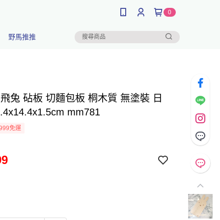
0
野馬推推
y 米飛兔 砧板 切麵包板 桐木質 無塗裝 日
.4x14.4x1.5cm mm781
999免運
99