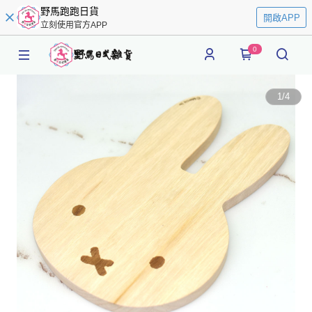
野馬跑跑日貨
開啟APP
立刻使用官方APP
0
1
/
4