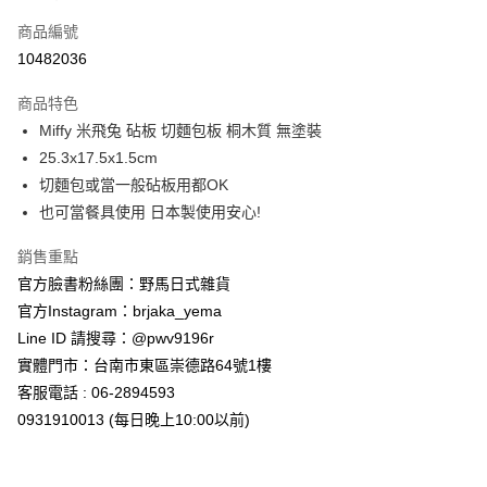
信用卡一次付款
商品編號
信用卡分期付款
10482036
3 期 0 利率 每期
NT$166
21家銀行
商品特色
合作金庫商業銀行
第一商業銀行
超商取貨付款
Miffy 米飛兔 砧板 切麵包板 桐木質 無塗裝
華南商業銀行
彰化商業銀行
25.3x17.5x1.5cm
LINE Pay
上海商業儲蓄銀行
台北富邦商業銀行
國泰世華商業銀行
兆豐國際商業銀行
切麵包或當一般砧板用都OK
Apple Pay
臺灣中小企業銀行
台中商業銀行
也可當餐具使用 日本製使用安心!
匯豐（台灣）商業銀行
華泰商業銀行
街口支付
聯邦商業銀行
遠東國際商業銀行
銷售重點
元大商業銀行
永豐商業銀行
悠遊付
官方臉書粉絲團：野馬日式雜貨
玉山商業銀行
星展（台灣）商業銀行
官方Instagram：brjaka_yema
台新國際商業銀行
中國信託商業銀行
Google Pay
Line ID 請搜尋：@pwv9196r
台灣樂天信用卡公司
ATM付款
實體門市：台南市東區崇德路64號1樓
客服電話 : 06-2894593
運送方式
0931910013 (每日晚上10:00以前)
全家取貨付款
每筆NT$65，滿NT$999(含以上)免運費