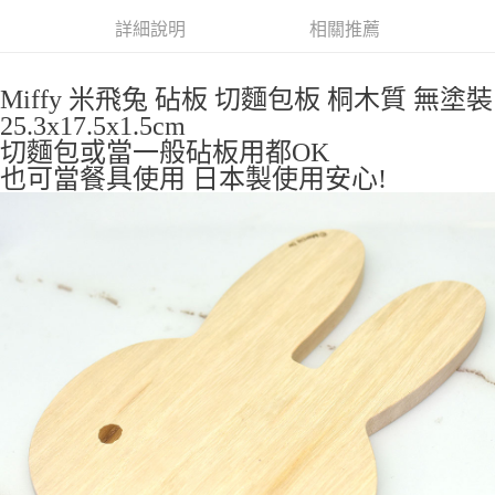
詳細說明
相關推薦
付款後全家取貨
每筆NT$65，滿NT$999(含以上)免運費
Miffy 米飛兔 砧板 切麵包板 桐木質 無塗裝
7-11取貨付款
25.3x17.5x1.5cm
每筆NT$65，滿NT$999(含以上)免運費
切麵包或當一般砧板用都OK
也可當餐具使用 日本製使用安心!
付款後7-11取貨
每筆NT$65，滿NT$999(含以上)免運費
宅配
每筆NT$100，滿NT$999(含以上)免運費