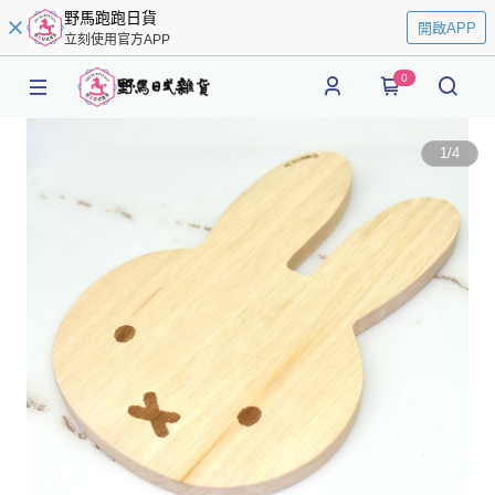
野馬跑跑日貨
開啟APP
立刻使用官方APP
0
1
/
4