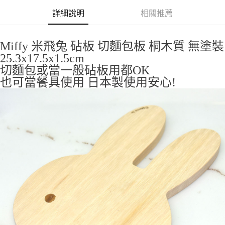
詳細說明
相關推薦
付款後全家取貨
每筆NT$65，滿NT$999(含以上)免運費
Miffy 米飛兔 砧板 切麵包板 桐木質 無塗裝
7-11取貨付款
25.3x17.5x1.5cm
每筆NT$65，滿NT$999(含以上)免運費
切麵包或當一般砧板用都OK
也可當餐具使用 日本製使用安心!
付款後7-11取貨
每筆NT$65，滿NT$999(含以上)免運費
宅配
每筆NT$100，滿NT$999(含以上)免運費