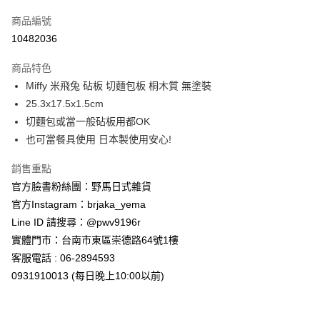
信用卡一次付款
商品編號
信用卡分期付款
10482036
3 期 0 利率 每期
NT$166
21家銀行
商品特色
合作金庫商業銀行
第一商業銀行
超商取貨付款
Miffy 米飛兔 砧板 切麵包板 桐木質 無塗裝
華南商業銀行
彰化商業銀行
25.3x17.5x1.5cm
LINE Pay
上海商業儲蓄銀行
台北富邦商業銀行
國泰世華商業銀行
兆豐國際商業銀行
切麵包或當一般砧板用都OK
Apple Pay
臺灣中小企業銀行
台中商業銀行
也可當餐具使用 日本製使用安心!
匯豐（台灣）商業銀行
華泰商業銀行
街口支付
聯邦商業銀行
遠東國際商業銀行
銷售重點
元大商業銀行
永豐商業銀行
悠遊付
官方臉書粉絲團：野馬日式雜貨
玉山商業銀行
星展（台灣）商業銀行
官方Instagram：brjaka_yema
台新國際商業銀行
中國信託商業銀行
Google Pay
Line ID 請搜尋：@pwv9196r
台灣樂天信用卡公司
ATM付款
實體門市：台南市東區崇德路64號1樓
客服電話 : 06-2894593
運送方式
0931910013 (每日晚上10:00以前)
全家取貨付款
每筆NT$65，滿NT$999(含以上)免運費