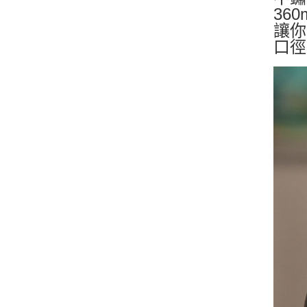
36
讓你
口徑