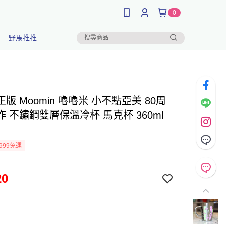
0
野馬推推
版 Moomin 嚕嚕米 小不點亞美 80周
 不鏽鋼雙層保溫冷杯 馬克杯 360ml
999免運
20