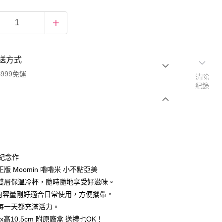
送方式
999免運
清除
紀錄
次付款
期付款
0 利率 每期
NT$240
21家銀行
年紀念作
庫商業銀行
第一商業銀行
版 Moomin 嚕嚕米 小不點亞美
付款
業銀行
彰化商業銀行
雙層保溫冷杯，隨時隨地享受好滋味。
業儲蓄銀行
台北富邦商業銀行
ml的容量剛好適合日常使用，方便攜帶。
華商業銀行
兆豐國際商業銀行
每一天都充滿活力。
小企業銀行
台中商業銀行
5x高10.5cm 附原廠盒 送禮也OK！
台灣）商業銀行
華泰商業銀行