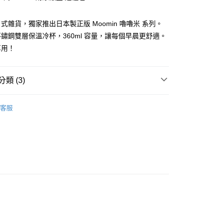
業銀行
遠東國際商業銀行
業銀行
永豐商業銀行
式雜貨，獨家推出日本製正版 Moomin 嚕嚕米 系列。
業銀行
星展（台灣）商業銀行
鏽鋼雙層保溫冷杯，360ml 容量，讓每個早晨更舒適。
際商業銀行
中國信託商業銀行
y
享用！
天信用卡公司
類 (3)
案
Moomin | 姆明嚕嚕米
客服
付款
．酒杯．茶杯
馬克杯
5，滿NT$999(含以上)免運費
專區
家取貨
5，滿NT$999(含以上)免運費
付款
5，滿NT$999(含以上)免運費
1取貨
5，滿NT$999(含以上)免運費