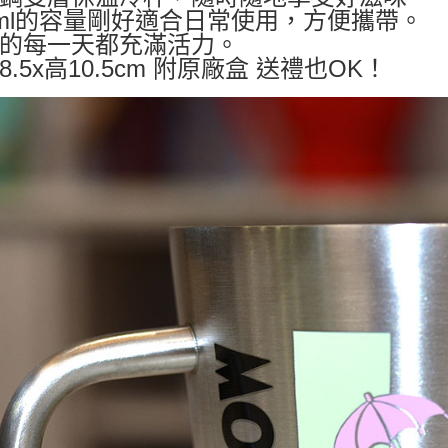
0ml的容量剛好適合日常使用，方便攜帶。
宅配
的每一天都充滿活力。
每筆NT$1
8.5x高10.5cm 附原廠盒 送禮也OK！