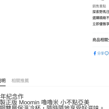
街口支付
聯邦商
銷售重點
元大商
悠遊付
探索野馬日
玉山商
選購精緻不
台新國
Google Pa
立即優雅
台灣樂
ATM付款
商品相關分
運送方式
依角色圖
分享
全家取貨
🍵馬克杯
每筆NT$6
🎌日本製
付款後全
每筆NT$6
說明
相關推薦
7-11取貨
每筆NT$6
周年紀念作
付款後7-1
製正版 Moomin 嚕嚕米 小不點亞美
鋼雙層保溫冷杯，隨時隨地享受好滋味。
每筆NT$6