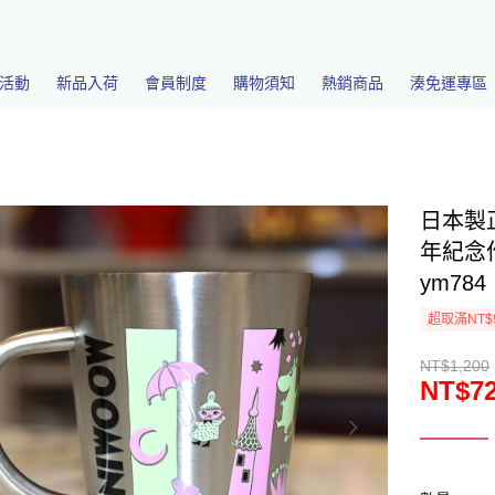
活動
新品入荷
會員制度
購物須知
熱銷商品
湊免運專區
日本製正
年紀念作
ym784
超取滿NT$
NT$1,200
NT$7