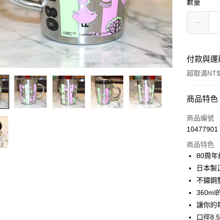
數量
付款與運
超取滿NT$
付款方式
商品特色
信用卡一
商品編號
10477901
信用卡分
商品特色
3 期 
80周
合作金
日本製正
超商取貨
華南商
不鏽鋼
LINE Pay
上海商
360
國泰世
讓你的
Apple Pay
臺灣中
口徑8.
匯豐（