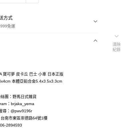
送方式
999免運
清除
紀錄
次付款
期付款
0 利率 每期
NT$95
21家銀行
CA 寶可夢 皮卡丘 巴士 小車 日本正版
庫商業銀行
第一商業銀行
x4cm 本體亞鉛合金5.4x3.5x3.3cm
付款
業銀行
彰化商業銀行
業儲蓄銀行
台北富邦商業銀行
粉絲團：野馬日式雜貨
華商業銀行
兆豐國際商業銀行
ram：brjaka_yema
小企業銀行
台中商業銀行
台灣）商業銀行
華泰商業銀行
 請搜尋：@pwv9196r
業銀行
遠東國際商業銀行
台南市東區崇德路64號1樓
業銀行
永豐商業銀行
06-2894593