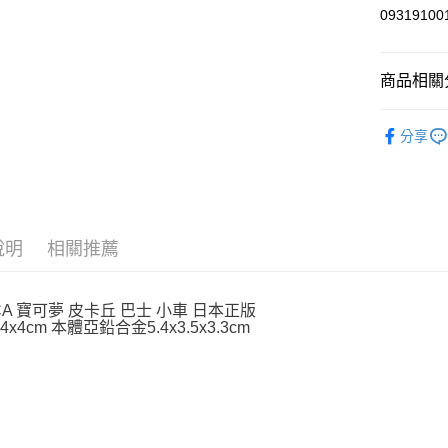
玉山商
0931910
台新國
Google Pa
台灣樂
ATM付款
商品相關分
依角色圖
運送方式
分享
桌遊．卡
全家取貨
每筆NT$6
付款後全
說明
相關推薦
每筆NT$6
7-11取貨
CA 寶可夢 皮卡丘 巴士 小車 日本正版
每筆NT$6
4x4cm 本體亞鉛合金5.4x3.5x3.3cm
付款後7-1
每筆NT$6
宅配
每筆NT$1