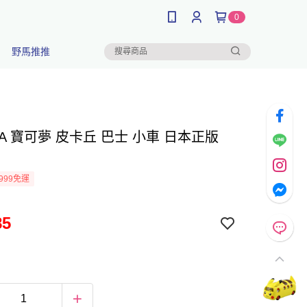
0
野馬推推
CA 寶可夢 皮卡丘 巴士 小車 日本正版
999免運
85