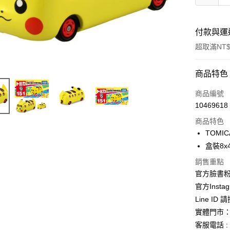
付款與運
超取滿NT$
付款方式
商品特色
信用卡一
商品編號
10469618
信用卡分
商品特色
3 期 
TOMI
合作金
盒裝8x4
超商取貨
華南商
銷售重點
LINE Pay
上海商
官方臉書
國泰世
Apple Pay
官方Instag
臺灣中
匯豐（
Line ID
街口支付
聯邦商
實體門市：
元大商
悠遊付
客服電話 : 