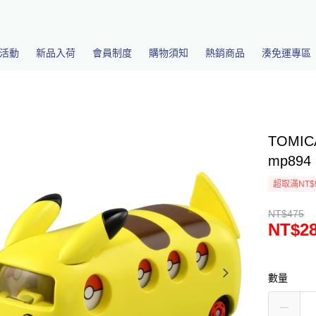
活動
新品入荷
會員制度
購物須知
熱銷商品
湊免運專區
TOMI
mp894
超取滿NT$
NT$475
NT$2
數量