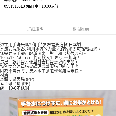
0931910013 (每日晚上10:00以前)
7-11取貨付款
每筆NT$65，滿NT$999(含以上)免運費
付款後7-11取貨
詳細說明
相關推薦
每筆NT$65，滿NT$999(含以上)免運費
宅配
還在用手洗米嗎? 傷手的! 您需要這款 日本製
每筆NT$100，滿NT$999(含以上)免運費
水流式洗米器, 利用水流的力量，旋轉米即可輕鬆拋光。
無需弄濕手即可輕鬆洗米，對手和米都很溫和。
10.5x12.7x6.5 cm 約可放入1-3杯米一起洗！
這是一款非常方便且符合日常需求的商品，
特別適合注重指尖護理或戴著指甲的使用者，
因為不需要將手浸入水中就能輕鬆處理米粒。
材質：
本體：聚丙烯 (PP)
蓋：聚乙烯 (PE)
網：18-8不銹鋼