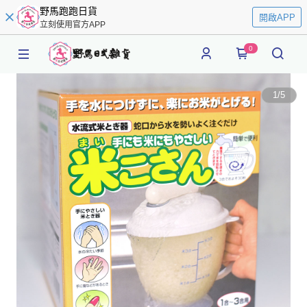
野馬跑跑日貨
開啟APP
立刻使用官方APP
0
1
/
5