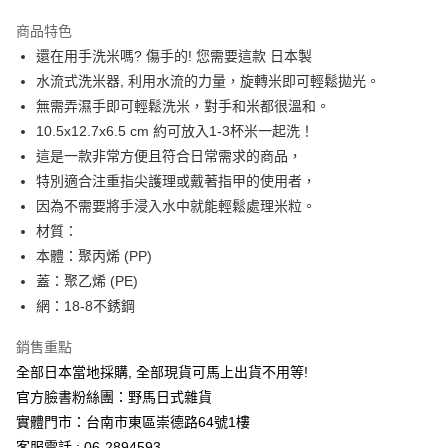
3 期 0 利率 每期
NT$89
21家銀行
商品特色
合作金庫商業銀行
第一商業銀行
超商取貨付款
還在用手洗米嗎? 傷手的! 您需要這款 日本製
華南商業銀行
彰化商業銀行
水流式洗米器, 利用水流的力量，旋轉米即可輕鬆拋光。
LINE Pay
上海商業儲蓄銀行
台北富邦商業銀行
國泰世華商業銀行
兆豐國際商業銀行
無需弄濕手即可輕鬆洗米，對手和米都很溫和。
Apple Pay
臺灣中小企業銀行
台中商業銀行
10.5x12.7x6.5 cm 約可放入1-3杯米一起洗！
匯豐（台灣）商業銀行
華泰商業銀行
這是一款非常方便且符合日常需求的商品，
街口支付
聯邦商業銀行
遠東國際商業銀行
特別適合注重指尖護理或戴著指甲的使用者，
元大商業銀行
永豐商業銀行
悠遊付
因為不需要將手浸入水中就能輕鬆處理米粒。
玉山商業銀行
星展（台灣）商業銀行
材質：
台新國際商業銀行
中國信託商業銀行
Google Pay
台灣樂天信用卡公司
本體：聚丙烯 (PP)
ATM付款
蓋：聚乙烯 (PE)
網：18-8不銹鋼
運送方式
銷售重點
全家取貨付款
全部日本當地採購, 全部現貨可馬上出貨不用等!
每筆NT$65，滿NT$999(含以上)免運費
官方臉書粉絲團：野馬日式雜貨
付款後全家取貨
實體門市：台南市東區崇德路64號1樓
每筆NT$65，滿NT$999(含以上)免運費
客服電話 : 06-2894593