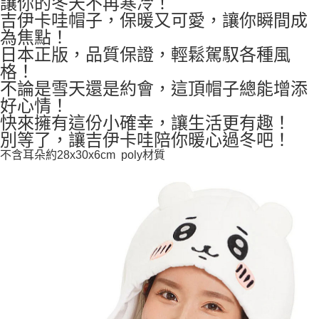
讓你的冬天不再寒冷！
每筆NT$65，滿NT$999(含以上)免運費
吉伊卡哇帽子，保暖又可愛，讓你瞬間成
為焦點！
付款後7-11取貨
日本正版，品質保證，輕鬆駕馭各種風
每筆NT$65，滿NT$999(含以上)免運費
格！
宅配
不論是雪天還是約會，這頂帽子總能增添
每筆NT$100，滿NT$999(含以上)免運費
好心情！
快來擁有這份小確幸，讓生活更有趣！
別等了，讓吉伊卡哇陪你暖心過冬吧！
不含耳朵約28x30x6cm poly材質