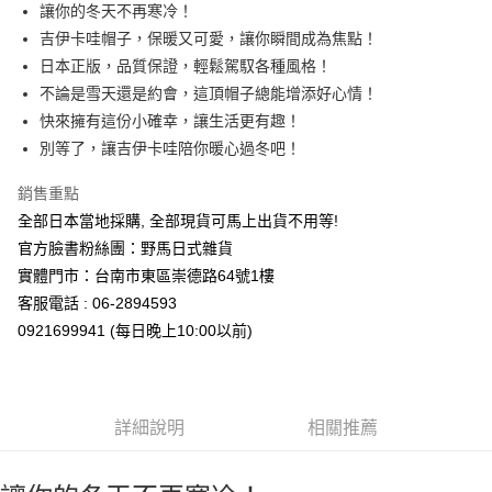
超商取貨付款
讓你的冬天不再寒冷！
華南商業銀行
彰化商業銀行
吉伊卡哇帽子，保暖又可愛，讓你瞬間成為焦點！
LINE Pay
上海商業儲蓄銀行
台北富邦商業銀行
國泰世華商業銀行
兆豐國際商業銀行
日本正版，品質保證，輕鬆駕馭各種風格！
Apple Pay
臺灣中小企業銀行
台中商業銀行
不論是雪天還是約會，這頂帽子總能增添好心情！
匯豐（台灣）商業銀行
華泰商業銀行
快來擁有這份小確幸，讓生活更有趣！
街口支付
聯邦商業銀行
遠東國際商業銀行
別等了，讓吉伊卡哇陪你暖心過冬吧！
元大商業銀行
永豐商業銀行
悠遊付
玉山商業銀行
星展（台灣）商業銀行
銷售重點
台新國際商業銀行
中國信託商業銀行
Google Pay
全部日本當地採購, 全部現貨可馬上出貨不用等!
台灣樂天信用卡公司
ATM付款
官方臉書粉絲團：野馬日式雜貨
實體門市：台南市東區崇德路64號1樓
運送方式
客服電話 : 06-2894593
0921699941 (每日晚上10:00以前)
全家取貨付款
每筆NT$65，滿NT$999(含以上)免運費
付款後全家取貨
詳細說明
相關推薦
每筆NT$65，滿NT$999(含以上)免運費
7-11取貨付款