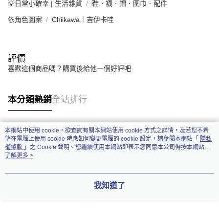
💡日常小確幸 | 生活雜貨
鞋．襪．帽．圍巾．配件
依角色圖案
Chiikawa｜吉伊卡哇
評價
喜歡這個商品嗎？購買後給他一個好評吧
本分類熱銷
全站排行
本網站中使用 cookie，欲查詢有關本網站使用 cookie 方式之詳情，及若您不希
熱門標籤
望在電腦上使用 cookie 時應如何變更電腦的 cookie 設定，請參閱本網站「
隱私
權條款
」之 Cookie 聲明。您繼續使用本網站即表示您同意本公司得按本網站使
用條款之 Cookie 聲明使用 cookie。
了解更多 >
我知道了