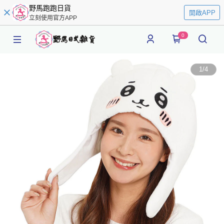
野馬跑跑日貨
開啟APP
立刻使用官方APP
0
1
/
4