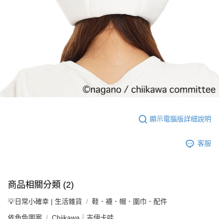
顯示電腦版詳細說明
客服
商品相關分類 (2)
💡日常小確幸 | 生活雜貨
鞋．襪．帽．圍巾．配件
依角色圖案
Chiikawa｜吉伊卡哇