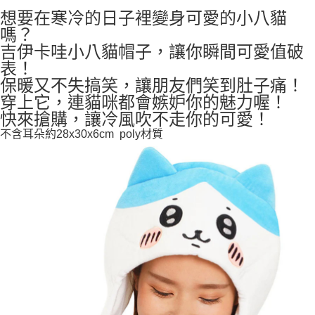
想要在寒冷的日子裡變身可愛的小八貓
7-11取貨付款
嗎？
每筆NT$65，滿NT$999(含以上)免運費
吉伊卡哇小八貓帽子，讓你瞬間可愛值破
表！
付款後7-11取貨
保暖又不失搞笑，讓朋友們笑到肚子痛！
每筆NT$65，滿NT$999(含以上)免運費
穿上它，連貓咪都會嫉妒你的魅力喔！
宅配
快來搶購，讓冷風吹不走你的可愛！
每筆NT$100，滿NT$999(含以上)免運費
不含耳朵約28x30x6cm poly材質