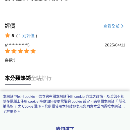
評價
查看全部
5
(
1
則評價
)
a**************5
2025/04/11
喜歡:)
本分類熱銷
全站排行
本網站中使用 cookie，欲查詢有關本網站使用 cookie 方式之詳情，及若您不希
熱門標籤
望在電腦上使用 cookie 時應如何變更電腦的 cookie 設定，請參閱本網站「
隱私
權條款
」之 Cookie 聲明。您繼續使用本網站即表示您同意本公司得按本網站使
用條款之 Cookie 聲明使用 cookie。
了解更多 >
我知道了