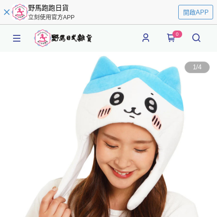
野馬跑跑日貨
開啟APP
立刻使用官方APP
0
1
/
4