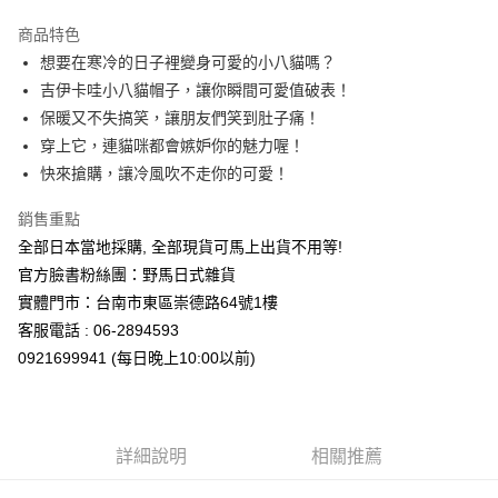
3 期 0 利率 每期
NT$209
21家銀行
商品特色
合作金庫商業銀行
第一商業銀行
超商取貨付款
想要在寒冷的日子裡變身可愛的小八貓嗎？
華南商業銀行
彰化商業銀行
吉伊卡哇小八貓帽子，讓你瞬間可愛值破表！
LINE Pay
上海商業儲蓄銀行
台北富邦商業銀行
國泰世華商業銀行
兆豐國際商業銀行
保暖又不失搞笑，讓朋友們笑到肚子痛！
Apple Pay
臺灣中小企業銀行
台中商業銀行
穿上它，連貓咪都會嫉妒你的魅力喔！
匯豐（台灣）商業銀行
華泰商業銀行
快來搶購，讓冷風吹不走你的可愛！
街口支付
聯邦商業銀行
遠東國際商業銀行
元大商業銀行
永豐商業銀行
悠遊付
銷售重點
玉山商業銀行
星展（台灣）商業銀行
全部日本當地採購, 全部現貨可馬上出貨不用等!
台新國際商業銀行
中國信託商業銀行
Google Pay
官方臉書粉絲團：野馬日式雜貨
台灣樂天信用卡公司
ATM付款
實體門市：台南市東區崇德路64號1樓
客服電話 : 06-2894593
運送方式
0921699941 (每日晚上10:00以前)
全家取貨付款
每筆NT$65，滿NT$999(含以上)免運費
詳細說明
相關推薦
付款後全家取貨
每筆NT$65，滿NT$999(含以上)免運費