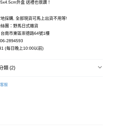
5.5x4.5cm外盒 送禮也很讚！
台灣）商業銀行
華泰商業銀行
業銀行
遠東國際商業銀行
業銀行
永豐商業銀行
地採購, 全部現貨可馬上出貨不用等!
業銀行
星展（台灣）商業銀行
粉絲團：野馬日式雜貨
際商業銀行
中國信託商業銀行
y
台南市東區崇德路64號1樓
天信用卡公司
06-2894593
941 (每日晚上10:00以前)
類 (2)
付款
5，滿NT$999(含以上)免運費
案
Sanrio | 三麗鷗
客服
家取貨
幸 | 生活雜貨
手錶．時鐘
5，滿NT$999(含以上)免運費
付款
5，滿NT$999(含以上)免運費
1取貨