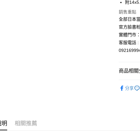
附14x
匯豐（
街口支付
聯邦商
銷售重點
元大商
悠遊付
全部日本當
玉山商
官方臉書
台新國
Google Pa
實體門市：
台灣樂
ATM付款
客服電話 : 
0921699
運送方式
商品相關分
全家取貨
每筆NT$6
依角色圖
分享
付款後全
💡日常小確
每筆NT$6
7-11取貨
每筆NT$6
說明
相關推薦
付款後7-1