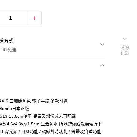
送方式
清除
999免運
紀錄
次付款
期付款
0 利率 每期
NT$318
21家銀行
-AXIS 三麗鷗角色 電子手錶 多款可選
庫商業銀行
第一商業銀行
Sanrio日本正版
付款
業銀行
彰化商業銀行
13-18.5cm使用 兒童及部份成人可配戴
業儲蓄銀行
台北富邦商業銀行
約4.6x4.3x厚1.5cm 生活防水 所以游泳或洗澡需拆下
華商業銀行
兆豐國際商業銀行
EL背光源 / 日曆功能 / 碼錶計時功能 / 鈴聲及貪睡功能
小企業銀行
台中商業銀行