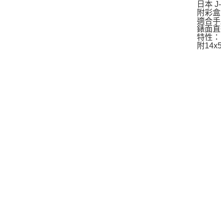
日本 
附彩盒 
適合手
錶面直
特性：
附14x