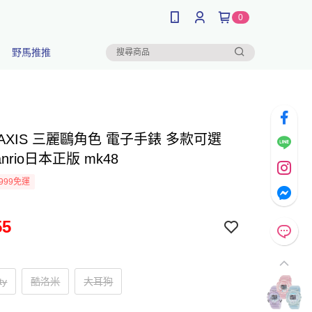
0
野馬推推
-AXIS 三麗鷗角色 電子手錶 多款可選
nrio日本正版 mk48
999免運
55
ty
酷洛米
大耳狗