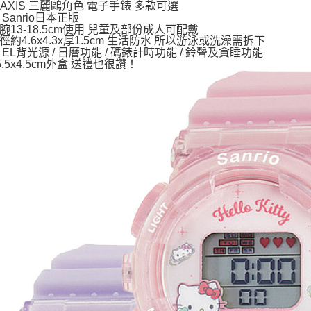
每筆NT$6
J-AXIS 三麗鷗角色 電子手錶 多款可選
Sanrio日本正版
宅配
腕13-18.5cm使用 兒童及部份成人可配戴
徑約4.6x4.3x厚1.5cm 生活防水 所以游泳或洗澡需拆下
每筆NT$1
 EL背光源 / 日曆功能 / 碼錶計時功能 / 鈴聲及貪睡功能
5.5x4.5cm外盒 送禮也很讚！