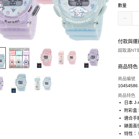
數量
付款與運
超取滿NT$
付款方式
商品特色
信用卡一
商品編號
10454586
信用卡分
商品特色
3 期 
日本 J
合作金
附彩盒 
超商取貨
華南商
適合手腕
LINE Pay
上海商
錶面直徑
國泰世
特性： 
Apple Pay
臺灣中