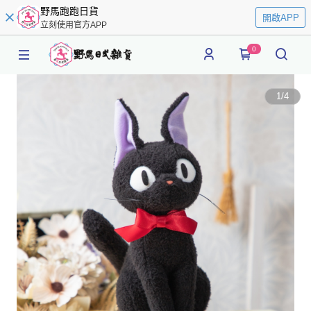
野馬跑跑日貨
開啟APP
立刻使用官方APP
0
1
/
4