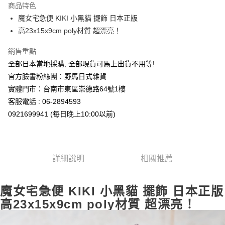
商品特色
合作金庫商業銀行
第一商業銀行
超商取貨付款
魔女宅急便 KIKI 小黑貓 擺飾 日本正版
華南商業銀行
彰化商業銀行
高23x15x9cm poly材質 超漂亮！
LINE Pay
上海商業儲蓄銀行
台北富邦商業銀行
國泰世華商業銀行
兆豐國際商業銀行
Apple Pay
銷售重點
臺灣中小企業銀行
台中商業銀行
全部日本當地採購, 全部現貨可馬上出貨不用等!
匯豐（台灣）商業銀行
華泰商業銀行
街口支付
聯邦商業銀行
遠東國際商業銀行
官方臉書粉絲團：野馬日式雜貨
元大商業銀行
永豐商業銀行
悠遊付
實體門市：台南市東區崇德路64號1樓
玉山商業銀行
星展（台灣）商業銀行
客服電話 : 06-2894593
台新國際商業銀行
中國信託商業銀行
Google Pay
0921699941 (每日晚上10:00以前)
台灣樂天信用卡公司
ATM付款
運送方式
詳細說明
相關推薦
全家取貨付款
每筆NT$65，滿NT$999(含以上)免運費
魔女宅急便 KIKI 小黑貓 擺飾 日本正版
付款後全家取貨
高23x15x9cm poly材質 超漂亮！
每筆NT$65，滿NT$999(含以上)免運費