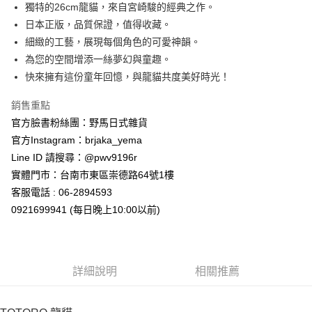
超商取貨付款
獨特的26cm龍貓，來自宮崎駿的經典之作。
華南商業銀行
彰化商業銀行
日本正版，品質保證，值得收藏。
LINE Pay
上海商業儲蓄銀行
台北富邦商業銀行
國泰世華商業銀行
兆豐國際商業銀行
細緻的工藝，展現每個角色的可愛神韻。
Apple Pay
臺灣中小企業銀行
台中商業銀行
為您的空間增添一絲夢幻與童趣。
匯豐（台灣）商業銀行
華泰商業銀行
快來擁有這份童年回憶，與龍貓共度美好時光！
街口支付
聯邦商業銀行
遠東國際商業銀行
元大商業銀行
永豐商業銀行
悠遊付
銷售重點
玉山商業銀行
星展（台灣）商業銀行
官方臉書粉絲團：野馬日式雜貨
台新國際商業銀行
中國信託商業銀行
Google Pay
官方Instagram：brjaka_yema
台灣樂天信用卡公司
ATM付款
Line ID 請搜尋：@pwv9196r
實體門市：台南市東區崇德路64號1樓
運送方式
客服電話 : 06-2894593
0921699941 (每日晚上10:00以前)
全家取貨付款
每筆NT$65，滿NT$999(含以上)免運費
付款後全家取貨
詳細說明
相關推薦
每筆NT$65，滿NT$999(含以上)免運費
7-11取貨付款