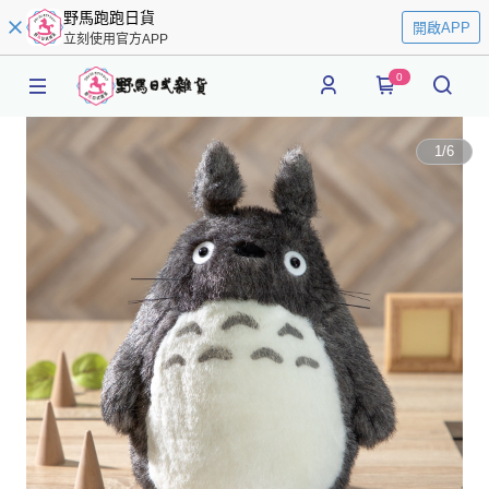
野馬跑跑日貨
開啟APP
立刻使用官方APP
0
1
/
6