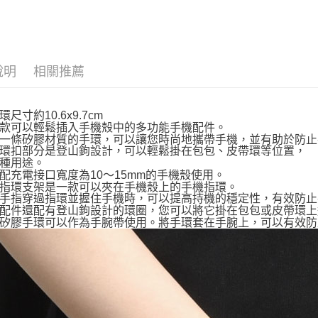
💡日常小確
吊飾．磁
💡日常小確
說明
相關推薦
尺寸約10.6x9.7cm
款可以輕鬆插入手機殼中的多功能手機配件。
一條矽膠材質的手環，可以讓您時尚地攜帶手機，並有助於防止
環扣部分是登山鉤設計，可以輕鬆掛在包包、皮帶環等位置，
種用途。
配充電接口寬度為10～15mm的手機殼使用。
指環支架是一款可以夾在手機殼上的手機指環。
手指穿過指環並握住手機時，可以提高持機的穩定性，有效防止
配件還配有登山鉤設計的環圈，您可以將它掛在包包或皮帶環上
矽膠手環可以作為手腕帶使用。將手環套在手腕上，可以有效防