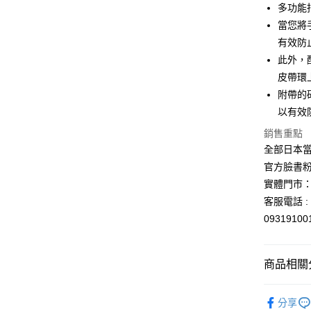
玉山商
多功能
台新國
Google Pa
當您將
台灣樂
ATM付款
有效防
此外，
皮帶環
運送方式
附帶的
以有效
全家取貨
每筆NT$6
銷售重點
全部日本當
付款後全
官方臉書
每筆NT$6
實體門市：
7-11取貨
客服電話 : 
0931910
每筆NT$6
付款後7-1
商品相關分
每筆NT$6
宅配
依角色圖
分享
每筆NT$1