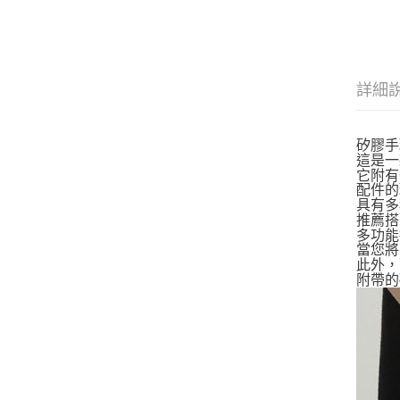
詳細
矽膠手環
這是一
它附有
配件的
具有多
推薦搭
多功能
當您將
此外，
附帶的