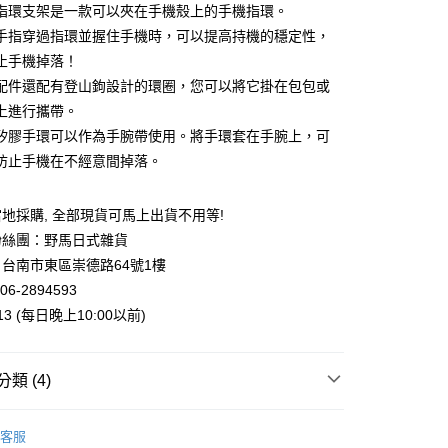
業銀行
星展（台灣）商業銀行
指環支架是一款可以夾在手機殼上的手機指環。
際商業銀行
中國信託商業銀行
y
手指穿過指環並握住手機時，可以提高持機的穩定性，
天信用卡公司
止手機掉落！
配件還配有登山鉤設計的環圈，您可以將它掛在包包或
上進行攜帶。
矽膠手環可以作為手腕帶使用。將手環套在手腕上，可
防止手機在不經意間掉落。
付款
5，滿NT$999(含以上)免運費
地採購, 全部現貨可馬上出貨不用等!
家取貨
粉絲團：野馬日式雜貨
5，滿NT$999(含以上)免運費
台南市東區崇德路64號1樓
付款
06-2894593
013 (每日晚上10:00以前)
5，滿NT$999(含以上)免運費
1取貨
類 (4)
5，滿NT$999(含以上)免運費
案
Snoopy | 史努比
客服
00，滿NT$999(含以上)免運費