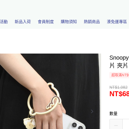
活動
新品入荷
會員制度
購物須知
熱銷商品
湊免運專區
Snoo
片 夾片
超取滿NT$
NT$1,082
NT$6
數量