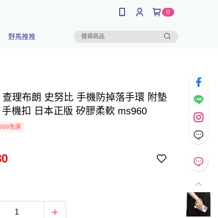
0
野馬推推
py 查理布朗 史努比 手機防掉落手環 附墊
 手機扣 日本正版 矽膠柔軟 ms960
999免運
80