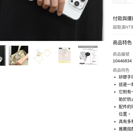
付款與運
超取滿NT$
付款方式
商品特色
信用卡一
商品編號
10446834
信用卡分
商品特色
3 期 
矽膠手環
合作金
這是一
超商取貨
華南商
它附有
LINE Pay
上海商
助於防
國泰世
配件的
Apple Pay
臺灣中
位置，
匯豐（
街口支付
聯邦商
具有多
元大商
悠遊付
推薦搭