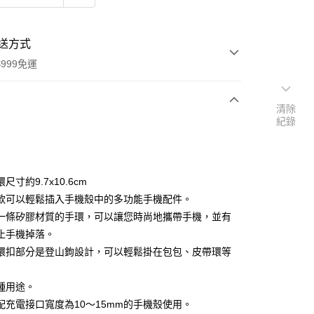
送方式
999免運
清除
紀錄
次付款
期付款
0 利率 每期
NT$226
21家銀行
尺寸約9.7x10.6cm
庫商業銀行
第一商業銀行
款可以輕鬆插入手機殼中的多功能手機配件。
付款
業銀行
彰化商業銀行
一條矽膠材質的手環，可以讓您時尚地攜帶手機，並有
業儲蓄銀行
台北富邦商業銀行
止手機掉落。
華商業銀行
兆豐國際商業銀行
環扣部分是登山鉤設計，可以輕鬆掛在包包、皮帶環等
小企業銀行
台中商業銀行
台灣）商業銀行
華泰商業銀行
業銀行
遠東國際商業銀行
種用途。
業銀行
永豐商業銀行
配充電接口寬度為10～15mm的手機殼使用。