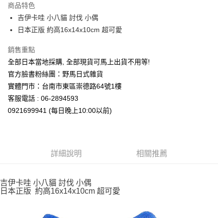
商品特色
合作金庫商業銀行
第一商業銀行
超商取貨付款
吉伊卡哇 小八貓 討伐 小偶
華南商業銀行
彰化商業銀行
日本正版 約高16x14x10cm 超可愛
LINE Pay
上海商業儲蓄銀行
台北富邦商業銀行
國泰世華商業銀行
兆豐國際商業銀行
Apple Pay
銷售重點
臺灣中小企業銀行
台中商業銀行
全部日本當地採購, 全部現貨可馬上出貨不用等!
匯豐（台灣）商業銀行
華泰商業銀行
街口支付
聯邦商業銀行
遠東國際商業銀行
官方臉書粉絲團：野馬日式雜貨
元大商業銀行
永豐商業銀行
悠遊付
實體門市：台南市東區崇德路64號1樓
玉山商業銀行
星展（台灣）商業銀行
客服電話 : 06-2894593
台新國際商業銀行
中國信託商業銀行
Google Pay
0921699941 (每日晚上10:00以前)
台灣樂天信用卡公司
ATM付款
運送方式
詳細說明
相關推薦
全家取貨付款
每筆NT$65，滿NT$999(含以上)免運費
吉伊卡哇 小八貓 討伐 小偶
日本正版 約高16x14x10cm 超可愛
付款後全家取貨
每筆NT$65，滿NT$999(含以上)免運費