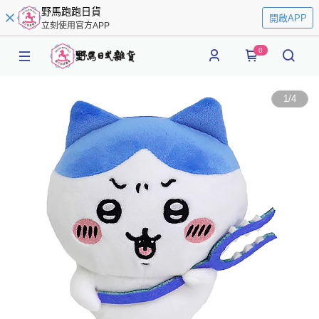
野馬跑跑日貨
開啟APP
立刻使用官方APP
0
1
/
4