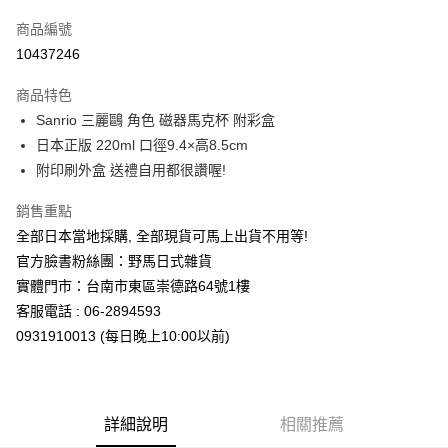
信用卡一次付款
商品編號
信用卡分期付款
10437246
3 期 0 利率 每期
NT$128
21家銀行
商品特色
合作金庫商業銀行
第一商業銀行
超商取貨付款
Sanrio 三麗鷗 角色 磁器馬克杯 附彩盒
華南商業銀行
彰化商業銀行
日本正版 220ml 口徑9.4×高8.5cm
LINE Pay
上海商業儲蓄銀行
台北富邦商業銀行
國泰世華商業銀行
兆豐國際商業銀行
附印刷外盒 送禮自用都很讚喔!
Apple Pay
臺灣中小企業銀行
台中商業銀行
銷售重點
匯豐（台灣）商業銀行
華泰商業銀行
街口支付
聯邦商業銀行
遠東國際商業銀行
全部日本當地採購, 全部現貨可馬上出貨不用等!
元大商業銀行
永豐商業銀行
悠遊付
官方臉書粉絲團：野馬日式雜貨
玉山商業銀行
星展（台灣）商業銀行
實體門市：台南市東區崇德路64號1樓
台新國際商業銀行
中國信託商業銀行
Google Pay
客服電話 : 06-2894593
台灣樂天信用卡公司
ATM付款
0931910013 (每日晚上10:00以前)
運送方式
全家取貨付款
詳細說明
相關推薦
每筆NT$65，滿NT$999(含以上)免運費