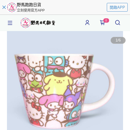
野馬跑跑日貨
開啟APP
立刻使用官方APP
0
1
/
6