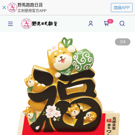
野馬跑跑日貨
開啟APP
立刻使用官方APP
0
1
/
4