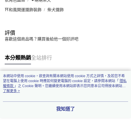
依角色圖案
❤萌萌柴犬
⛩️和風開運擺飾裝飾
柴犬擺飾
評價
喜歡這個商品嗎？購買後給他一個好評吧
本分類熱銷
全站排行
本網站中使用 cookie，欲查詢有關本網站使用 cookie 方式之詳情，及若您不希
熱門標籤
望在電腦上使用 cookie 時應如何變更電腦的 cookie 設定，請參閱本網站「
隱私
權條款
」之 Cookie 聲明。您繼續使用本網站即表示您同意本公司得按本網站使
用條款之 Cookie 聲明使用 cookie。
了解更多 >
我知道了