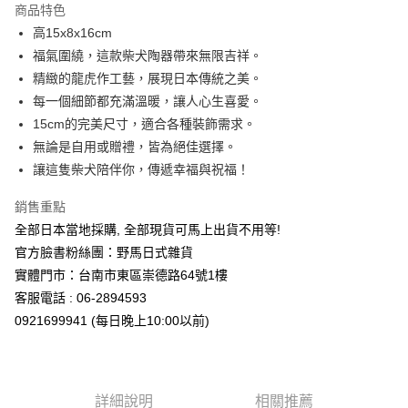
商品特色
合作金庫商業銀行
第一商業銀行
超商取貨付款
高15x8x16cm
華南商業銀行
彰化商業銀行
福氣圍繞，這款柴犬陶器帶來無限吉祥。
LINE Pay
上海商業儲蓄銀行
台北富邦商業銀行
國泰世華商業銀行
兆豐國際商業銀行
精緻的龍虎作工藝，展現日本傳統之美。
Apple Pay
臺灣中小企業銀行
台中商業銀行
每一個細節都充滿溫暖，讓人心生喜愛。
匯豐（台灣）商業銀行
華泰商業銀行
15cm的完美尺寸，適合各種裝飾需求。
街口支付
聯邦商業銀行
遠東國際商業銀行
無論是自用或贈禮，皆為絕佳選擇。
元大商業銀行
永豐商業銀行
悠遊付
讓這隻柴犬陪伴你，傳遞幸福與祝福！
玉山商業銀行
星展（台灣）商業銀行
台新國際商業銀行
中國信託商業銀行
Google Pay
銷售重點
台灣樂天信用卡公司
ATM付款
全部日本當地採購, 全部現貨可馬上出貨不用等!
官方臉書粉絲團：野馬日式雜貨
運送方式
實體門市：台南市東區崇德路64號1樓
客服電話 : 06-2894593
全家取貨付款
0921699941 (每日晚上10:00以前)
每筆NT$65，滿NT$999(含以上)免運費
付款後全家取貨
每筆NT$65，滿NT$999(含以上)免運費
詳細說明
相關推薦