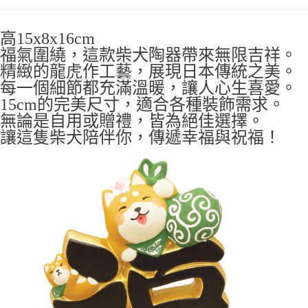
7-11取貨付款
每筆NT$65，滿NT$999(含以上)免運費
高15x8x16cm
福氣圍繞，這款柴犬陶器帶來無限吉祥。
付款後7-11取貨
精緻的龍虎作工藝，展現日本傳統之美。
每筆NT$65，滿NT$999(含以上)免運費
每一個細節都充滿溫暖，讓人心生喜愛。
宅配
15cm的完美尺寸，適合各種裝飾需求。
每筆NT$100，滿NT$999(含以上)免運費
無論是自用或贈禮，皆為絕佳選擇。
讓這隻柴犬陪伴你，傳遞幸福與祝福！