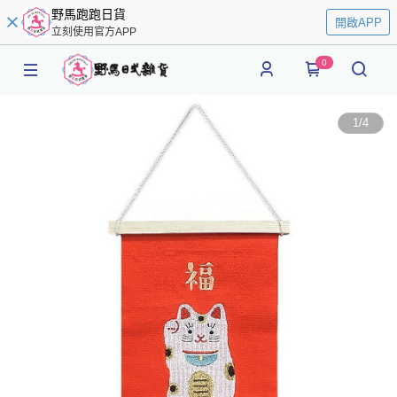
野馬跑跑日貨
開啟APP
立刻使用官方APP
0
1
/
4