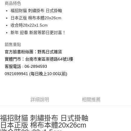
商品特色
合作金庫商業銀行
第一商業銀行
超商取貨付款
福招財貓 刺繡掛布 日式掛軸
華南商業銀行
彰化商業銀行
日本正版 棉布本體20x26cm
LINE Pay
上海商業儲蓄銀行
台北富邦商業銀行
國泰世華商業銀行
兆豐國際商業銀行
收合時28x22x1.5cm
Apple Pay
臺灣中小企業銀行
台中商業銀行
新年 迎春 新居等節日更討喜！
匯豐（台灣）商業銀行
華泰商業銀行
街口支付
聯邦商業銀行
遠東國際商業銀行
銷售重點
元大商業銀行
永豐商業銀行
悠遊付
官方臉書粉絲團：野馬日式雜貨
玉山商業銀行
星展（台灣）商業銀行
實體門市：台南市東區崇德路64號1樓
台新國際商業銀行
中國信託商業銀行
Google Pay
客服電話 : 06-2894593
台灣樂天信用卡公司
ATM付款
0921699941 (每日晚上10:00以前)
運送方式
全家取貨付款
詳細說明
相關推薦
每筆NT$65，滿NT$999(含以上)免運費
付款後全家取貨
福招財貓 刺繡掛布 日式掛軸
日本正版 棉布本體20x26cm
每筆NT$65，滿NT$999(含以上)免運費