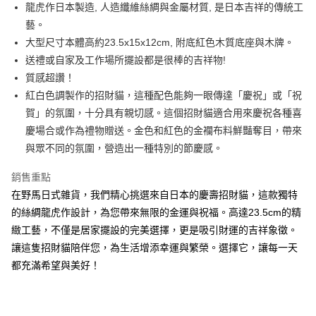
超商取貨付款
龍虎作日本製造, 人造纖維絲綢與金屬材質, 是日本吉祥的傳統工
華南商業銀行
彰化商業銀行
藝。
LINE Pay
上海商業儲蓄銀行
台北富邦商業銀行
國泰世華商業銀行
兆豐國際商業銀行
大型尺寸本體高約23.5x15x12cm, 附底紅色木質底座與木牌。
Apple Pay
臺灣中小企業銀行
台中商業銀行
送禮或自家及工作場所擺設都是很棒的吉祥物!
匯豐（台灣）商業銀行
華泰商業銀行
質感超讚！
街口支付
聯邦商業銀行
遠東國際商業銀行
紅白色調製作的招財貓，這種配色能夠一眼傳達「慶祝」或「祝
元大商業銀行
永豐商業銀行
悠遊付
賀」的氛圍，十分具有親切感。這個招財貓適合用來慶祝各種喜
玉山商業銀行
星展（台灣）商業銀行
慶場合或作為禮物贈送。金色和紅色的金襴布料鮮豔奪目，帶來
台新國際商業銀行
中國信託商業銀行
Google Pay
台灣樂天信用卡公司
與眾不同的氛圍，營造出一種特別的節慶感。
ATM付款
銷售重點
運送方式
在野馬日式雜貨，我們精心挑選來自日本的慶壽招財貓，這款獨特
的絲綢龍虎作設計，為您帶來無限的金運與祝福。高達23.5cm的精
全家取貨付款
緻工藝，不僅是居家擺設的完美選擇，更是吸引財運的吉祥象徵。
每筆NT$65，滿NT$999(含以上)免運費
讓這隻招財貓陪伴您，為生活增添幸運與繁榮。選擇它，讓每一天
付款後全家取貨
都充滿希望與美好！
每筆NT$65，滿NT$999(含以上)免運費
7-11取貨付款