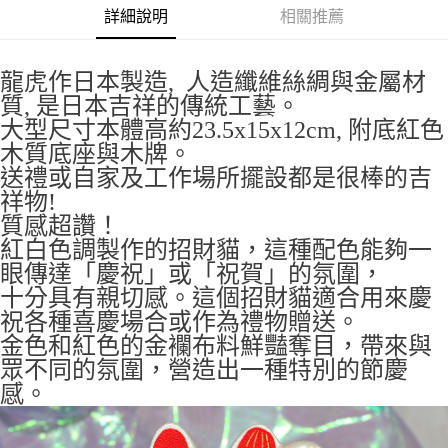
每筆NT$65，滿NT$999(含以上)免運費
詳細說明
相關推薦
付款後7-11取貨
每筆NT$65，滿NT$999(含以上)免運費
龍虎作日本製造, 人造纖維絲綢與金屬材
質, 是日本吉祥的傳統工藝。
宅配
大型尺寸本體高約23.5x15x12cm, 附底紅色
每筆NT$100，滿NT$999(含以上)免運費
木質底座與木牌。
送禮或自家及工作場所擺設都是很棒的吉
祥物!
質感超讚！
紅白色調製作的招財貓，這種配色能夠一
眼傳達「慶祝」或「祝賀」的氛圍，
十分具有親切感。這個招財貓適合用來慶
祝各種喜慶場合或作為禮物贈送。
金色和紅色的金襴布料鮮豔奪目，帶來與
眾不同的氛圍，營造出一種特別的節慶
感。