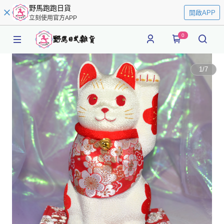
野馬跑跑日貨
開啟APP
立刻使用官方APP
0
1
/
7