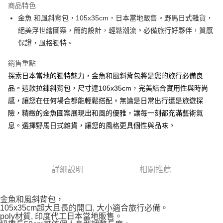
商品特色
合作金庫商業銀行
第一商業銀行
超商取貨付款
金魚 和風斜背包，105x35cm，日本當地販售。野馬日式雜貨，
華南商業銀行
彰化商業銀行
絕美浮世繪圖案，簡約設計，輕鬆潮流。必備旅行好夥伴，質感
LINE Pay
上海商業儲蓄銀行
台北富邦商業銀行
國泰世華商業銀行
兆豐國際商業銀行
保證，風格獨特。
Apple Pay
臺灣中小企業銀行
台中商業銀行
銷售重點
匯豐（台灣）商業銀行
華泰商業銀行
街口支付
聯邦商業銀行
遠東國際商業銀行
探索日本當地的獨特魅力，金魚和風斜背包將是您的旅行必備良
元大商業銀行
永豐商業銀行
悠遊付
品。這款拉鍊斜背包，尺寸達105x35cm，完美結合實用性與時尚
玉山商業銀行
星展（台灣）商業銀行
感，讓您在任何場合都能輕鬆搭配。無論是日常出行還是旅遊探
台新國際商業銀行
中國信託商業銀行
Google Pay
險，精緻的金魚圖案展現出和風的優雅，讓每一刻都充滿藝術氣
台灣樂天信用卡公司
ATM付款
息。選擇野馬日式雜貨，讓您的風格更具個性與品味。
運送方式
全家取貨付款
詳細說明
相關推薦
每筆NT$65，滿NT$999(含以上)免運費
付款後全家取貨
金魚和風斜背包，
105x35cm超大且長的開口, 大小適合旅行必備。
每筆NT$65，滿NT$999(含以上)免運費
poly材質, 印度代工日本當地販售。