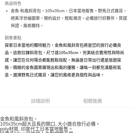
商品特色
合作金庫商業銀行
第一商業銀行
超商取貨付款
金魚 和風斜背包，105x35cm，日本當地販售。野馬日式雜貨，
華南商業銀行
彰化商業銀行
絕美浮世繪圖案，簡約設計，輕鬆潮流。必備旅行好夥伴，質感
LINE Pay
上海商業儲蓄銀行
台北富邦商業銀行
國泰世華商業銀行
兆豐國際商業銀行
保證，風格獨特。
Apple Pay
臺灣中小企業銀行
台中商業銀行
銷售重點
匯豐（台灣）商業銀行
華泰商業銀行
街口支付
聯邦商業銀行
遠東國際商業銀行
探索日本當地的獨特魅力，金魚和風斜背包將是您的旅行必備良
元大商業銀行
永豐商業銀行
悠遊付
品。這款拉鍊斜背包，尺寸達105x35cm，完美結合實用性與時尚
玉山商業銀行
星展（台灣）商業銀行
感，讓您在任何場合都能輕鬆搭配。無論是日常出行還是旅遊探
台新國際商業銀行
中國信託商業銀行
Google Pay
險，精緻的金魚圖案展現出和風的優雅，讓每一刻都充滿藝術氣
台灣樂天信用卡公司
ATM付款
息。選擇野馬日式雜貨，讓您的風格更具個性與品味。
運送方式
全家取貨付款
詳細說明
相關推薦
每筆NT$65，滿NT$999(含以上)免運費
付款後全家取貨
金魚和風斜背包，
105x35cm超大且長的開口, 大小適合旅行必備。
每筆NT$65，滿NT$999(含以上)免運費
poly材質, 印度代工日本當地販售。