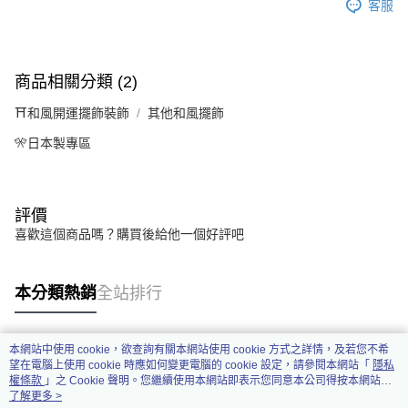
客服
商品相關分類 (2)
⛩️和風開運擺飾裝飾
其他和風擺飾
🎌日本製專區
評價
喜歡這個商品嗎？購買後給他一個好評吧
本分類熱銷
全站排行
本網站中使用 cookie，欲查詢有關本網站使用 cookie 方式之詳情，及若您不希
熱門標籤
望在電腦上使用 cookie 時應如何變更電腦的 cookie 設定，請參閱本網站「
隱私
權條款
」之 Cookie 聲明。您繼續使用本網站即表示您同意本公司得按本網站使
用條款之 Cookie 聲明使用 cookie。
了解更多 >