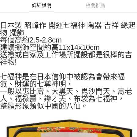
7-11取貨付款
詳細說明
相關推薦
每筆NT$65，滿NT$999(含以上)免運費
付款後7-11取貨
日本製 昭峰作 開運七福神 陶器 吉祥 緣起
物 擺飾
每筆NT$65，滿NT$999(含以上)免運費
每個高約2.5-2.8cm
宅配
建議擺飾空間約高11x14x10cm
每筆NT$100，滿NT$999(含以上)免運費
送禮或自家及工作場所擺設都是很棒的吉
祥物!
七福神是在日本信仰中被認為會帶來福
氣、財運的七尊神明，
一般以惠比壽、大黑天、毘沙門天、壽老
人、福祿壽、辯才天、布袋為七福神，
整體形象類似中國的八仙。