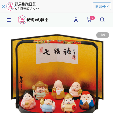
野馬跑跑日貨
開啟APP
立刻使用官方APP
0
1
/
9