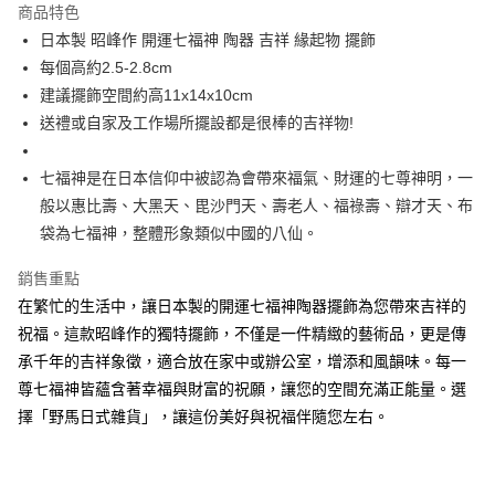
商品特色
合作金庫商業銀行
第一商業銀行
超商取貨付款
日本製 昭峰作 開運七福神 陶器 吉祥 緣起物 擺飾
華南商業銀行
彰化商業銀行
每個高約2.5-2.8cm
LINE Pay
上海商業儲蓄銀行
台北富邦商業銀行
國泰世華商業銀行
兆豐國際商業銀行
建議擺飾空間約高11x14x10cm
Apple Pay
臺灣中小企業銀行
台中商業銀行
送禮或自家及工作場所擺設都是很棒的吉祥物!
匯豐（台灣）商業銀行
華泰商業銀行
街口支付
聯邦商業銀行
遠東國際商業銀行
七福神是在日本信仰中被認為會帶來福氣、財運的七尊神明，一
元大商業銀行
永豐商業銀行
悠遊付
般以惠比壽、大黑天、毘沙門天、壽老人、福祿壽、辯才天、布
玉山商業銀行
星展（台灣）商業銀行
袋為七福神，整體形象類似中國的八仙。
台新國際商業銀行
中國信託商業銀行
Google Pay
台灣樂天信用卡公司
ATM付款
銷售重點
在繁忙的生活中，讓日本製的開運七福神陶器擺飾為您帶來吉祥的
運送方式
祝福。這款昭峰作的獨特擺飾，不僅是一件精緻的藝術品，更是傳
承千年的吉祥象徵，適合放在家中或辦公室，增添和風韻味。每一
全家取貨付款
尊七福神皆蘊含著幸福與財富的祝願，讓您的空間充滿正能量。選
每筆NT$65，滿NT$999(含以上)免運費
擇「野馬日式雜貨」，讓這份美好與祝福伴隨您左右。
付款後全家取貨
每筆NT$65，滿NT$999(含以上)免運費