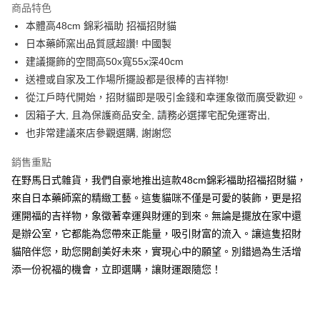
商品特色
合作金庫商業銀行
第一商業銀行
超商取貨付款
本體高48cm 錦彩福助 招福招財貓
華南商業銀行
彰化商業銀行
日本藥師窯出品質感超讚! 中國製
LINE Pay
上海商業儲蓄銀行
台北富邦商業銀行
國泰世華商業銀行
兆豐國際商業銀行
建議擺飾的空間高50x寬55x深40cm
Apple Pay
臺灣中小企業銀行
台中商業銀行
送禮或自家及工作場所擺設都是很棒的吉祥物!
匯豐（台灣）商業銀行
華泰商業銀行
從江戶時代開始，招財貓即是吸引金錢和幸運象徵而廣受歡迎。
街口支付
聯邦商業銀行
遠東國際商業銀行
因箱子大, 且為保護商品安全, 請務必選擇宅配免運寄出,
元大商業銀行
永豐商業銀行
悠遊付
也非常建議來店參觀選購, 謝謝您
玉山商業銀行
星展（台灣）商業銀行
台新國際商業銀行
中國信託商業銀行
Google Pay
銷售重點
台灣樂天信用卡公司
ATM付款
在野馬日式雜貨，我們自豪地推出這款48cm錦彩福助招福招財貓，
來自日本藥師窯的精緻工藝。這隻貓咪不僅是可愛的裝飾，更是招
運送方式
運開福的吉祥物，象徵著幸運與財運的到來。無論是擺放在家中還
是辦公室，它都能為您帶來正能量，吸引財富的流入。讓這隻招財
全家取貨付款
貓陪伴您，助您開創美好未來，實現心中的願望。別錯過為生活增
每筆NT$65，滿NT$999(含以上)免運費
添一份祝福的機會，立即選購，讓財運跟隨您！
付款後全家取貨
每筆NT$65，滿NT$999(含以上)免運費