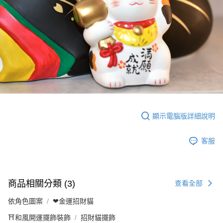
顯示電腦版詳細說明
客服
商品相關分類 (3)
查看全部
依角色圖案
❤金運招財貓
⛩️和風開運擺飾裝飾
招財貓擺飾