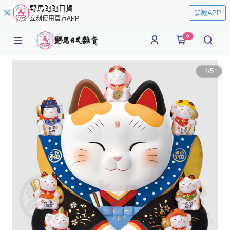
野馬跑跑日貨
開啟APP
立刻使用官方APP
0
1
/
5