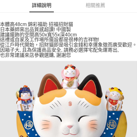
7-11取貨付款
詳細說明
相關推薦
每筆NT$65，滿NT$999(含以上)免運費
付款後7-11取貨
本體高48cm 錦彩福助 招福招財貓
日本藥師窯出品質感超讚! 中國製
每筆NT$65，滿NT$999(含以上)免運費
建議擺飾的空間高50x寬55x深40cm
送禮或自家及工作場所擺設都是很棒的吉祥物!
宅配
從江戶時代開始，招財貓即是吸引金錢和幸運象徵而廣受歡迎。
因箱子大, 且為保護商品安全, 請務必選擇宅配免運寄出,
每筆NT$100，滿NT$999(含以上)免運費
也非常建議來店參觀選購, 謝謝您