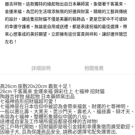
器吉祥物。這款獨特的緣起物出自日本藥師窯，象徵著千客萬來、
付款後全家取貨
金運來福，為您的生活增添無限的好運與財富。精緻的工藝與傳統
每筆NT$65，滿NT$999(含以上)免運費
的設計，讓這隻招財貓不僅是美麗的裝飾品，更是您家中不可或缺
的幸運守護者。無論是自用或送禮，都是表達祝福的最佳選擇，帶
7-11取貨付款
來心想事成的美好願望。立即擁有這份富貴與祥和，讓好運伴隨您
每筆NT$65，滿NT$999(含以上)免運費
左右！
付款後7-11取貨
每筆NT$65，滿NT$999(含以上)免運費
宅配
詳細說明
相關推薦
每筆NT$100，滿NT$999(含以上)免運費
高26cm 座敷20x20cm 霸氣十足！
26cm 千客萬來 金運來福 錦彩仕上 七福神 招財貓
陶器吉祥物 緣起物 日本藥師窯出品
七福神造形招財貓超可愛！
七福神是在日本信仰中被認為會帶來福氣、財運的七尊神明，
一般以惠比壽、大黑天、毘沙門天、壽老人、福祿壽、辯才天、
布袋為七福神，整體形象類似中國的八仙。
送禮或自家及工作場所擺設都是很棒的吉祥物!
從江戶時代開始，招財貓即是吸引金錢和幸運象徵而廣受歡迎。
因箱子大, 且為保護商品安全, 請務必選擇宅配免運寄出,