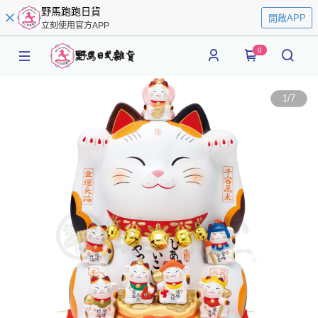
野馬跑跑日貨
開啟APP
立刻使用官方APP
0
1
/
7