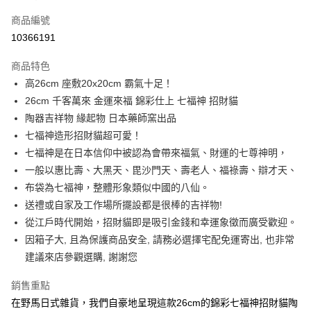
信用卡一次付款
商品編號
信用卡分期付款
10366191
3 期 0 利率 每期
NT$1,833
21家銀行
商品特色
合作金庫商業銀行
第一商業銀行
超商取貨付款
高26cm 座敷20x20cm 霸氣十足！
華南商業銀行
彰化商業銀行
26cm 千客萬來 金運來福 錦彩仕上 七福神 招財貓
LINE Pay
上海商業儲蓄銀行
台北富邦商業銀行
國泰世華商業銀行
兆豐國際商業銀行
陶器吉祥物 緣起物 日本藥師窯出品
Apple Pay
臺灣中小企業銀行
台中商業銀行
七福神造形招財貓超可愛！
匯豐（台灣）商業銀行
華泰商業銀行
七福神是在日本信仰中被認為會帶來福氣、財運的七尊神明，
街口支付
聯邦商業銀行
遠東國際商業銀行
一般以惠比壽、大黑天、毘沙門天、壽老人、福祿壽、辯才天、
元大商業銀行
永豐商業銀行
悠遊付
布袋為七福神，整體形象類似中國的八仙。
玉山商業銀行
星展（台灣）商業銀行
送禮或自家及工作場所擺設都是很棒的吉祥物!
台新國際商業銀行
中國信託商業銀行
Google Pay
台灣樂天信用卡公司
從江戶時代開始，招財貓即是吸引金錢和幸運象徵而廣受歡迎。
ATM付款
因箱子大, 且為保護商品安全, 請務必選擇宅配免運寄出, 也非常
建議來店參觀選購, 謝謝您
運送方式
銷售重點
全家取貨付款
在野馬日式雜貨，我們自豪地呈現這款26cm的錦彩七福神招財貓陶
每筆NT$65，滿NT$999(含以上)免運費