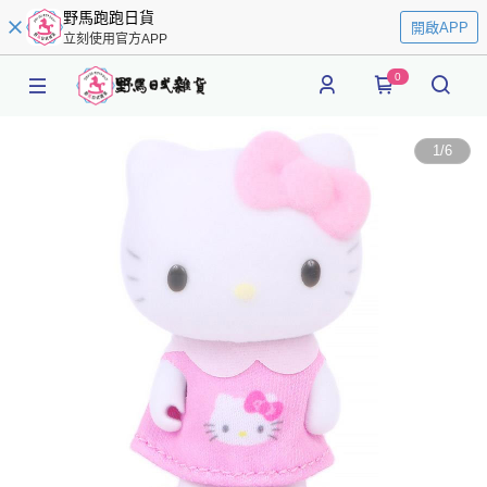
野馬跑跑日貨
開啟APP
立刻使用官方APP
0
1
/
6