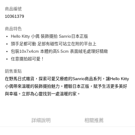
信用卡一次付款
商品編號
信用卡分期付款
10361379
3 期 0 利率 每期
NT$156
21家銀行
商品特色
合作金庫商業銀行
第一商業銀行
超商取貨付款
Hello Kitty 小偶 裝飾擺拍 Sanrio日本正版
華南商業銀行
彰化商業銀行
頭手足都可動 足部有磁性可站立在附的平台上
LINE Pay
上海商業儲蓄銀行
台北富邦商業銀行
國泰世華商業銀行
兆豐國際商業銀行
包裝10x7x4cm 本體約高5.5cm 表面絨毛處理好精緻
Apple Pay
臺灣中小企業銀行
台中商業銀行
任意擺拍超可愛！
匯豐（台灣）商業銀行
華泰商業銀行
街口支付
聯邦商業銀行
遠東國際商業銀行
銷售重點
元大商業銀行
永豐商業銀行
悠遊付
在野馬日式雜貨，探索可愛又療癒的Sanrio商品系列，讓Hello Kitty
玉山商業銀行
星展（台灣）商業銀行
小偶帶來溫暖的裝飾擺拍魅力。體驗日本正版，賦予生活更多美好
台新國際商業銀行
中國信託商業銀行
Google Pay
與幸福。立即為心靈找到一處溫暖的家。
台灣樂天信用卡公司
ATM付款
運送方式
詳細說明
相關推薦
全家取貨付款
每筆NT$65，滿NT$999(含以上)免運費