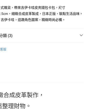
小企業銀行
台中商業銀行
台灣）商業銀行
華泰商業銀行
日式雜貨，帶來吉伊卡哇皮夾錢包卡包，尺寸
業銀行
遠東國際商業銀行
9.6x2.5cm，細緻合成皮革製成，日本正版，裝點生活品味。
業銀行
永豐商業銀行
awa｜吉伊卡哇，逗趣角色圖案，精緻時尚必備。
業銀行
星展（台灣）商業銀行
際商業銀行
中國信託商業銀行
y
天信用卡公司
類 (3)
案
Chiikawa｜吉伊卡哇
客服
推薦
 | 包包．收納袋
零錢包．卡包．皮夾
付款
5，滿NT$999(含以上)免運費
家取貨
5，滿NT$999(含以上)免運費
付款
精緻合成皮革製作，
5，滿NT$999(含以上)免運費
輕鬆整理財物。
1取貨