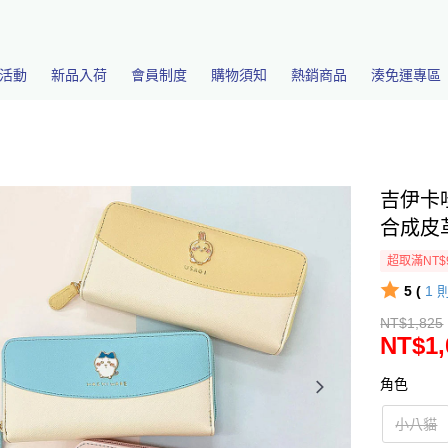
活動
新品入荷
會員制度
購物須知
熱銷商品
湊免運專區
吉伊卡
合成皮革 
超取滿NT$
5 (
1
NT$1,825
NT$1,
角色
小八貓