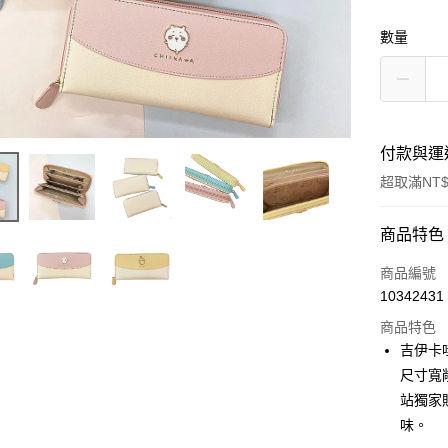
數量
付款與運
超取滿NT$
付款方式
商品特色
信用卡一
商品編號
10342431
信用卡分
商品特色
3 期 
吉伊卡
合作金
尺寸寬
超商取貨
華南商
站獨家
LINE Pay
上海商
味。
國泰世