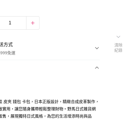
送方式
清除
紀錄
999免運
次付款
期付款
0 利率 每期
NT$365
21家銀行
哇 皮夾 錢包 卡包，日本正版設計，精緻合成皮革製作，
庫商業銀行
第一商業銀行
敞實用，讓您隨身攜帶輕鬆整理財物。野馬日式雜貨網
付款
業銀行
彰化商業銀行
販售，展現獨特日式風格，為您的生活增添時尚與品
業儲蓄銀行
台北富邦商業銀行
華商業銀行
兆豐國際商業銀行