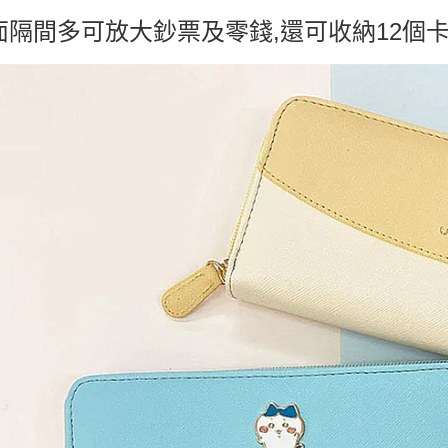
每筆NT$6
面隔間多可放大鈔票及零錢,還可收納12個
宅配
每筆NT$1