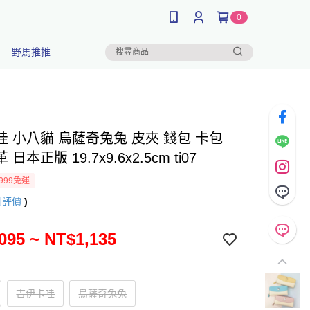
0
野馬推推
哇 小八貓 烏薩奇兔兔 皮夾 錢包 卡包
日本正版 19.7x9.6x2.5cm ti07
999免運
則評價
)
095 ~ NT$1,135
吉伊卡哇
烏薩奇兔兔