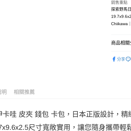
Apple Pay
銷售重點
臺灣中
匯豐（
探索野馬
街口支付
聯邦商
19.7x
元大商
悠遊付
Chiik
玉山商
台新國
Google Pa
台灣樂
商品相關分
ATM付款
依角色圖
分享
運送方式
人氣商品
👜旅行必備
全家取貨
每筆NT$6
說明
相關推薦
付款後全
每筆NT$6
7-11取貨
伊卡哇 皮夾 錢包 卡包，日本正版設計，
每筆NT$6
.7x9.6x2.5尺寸寬敞實用，讓您隨身攜帶
付款後7-1