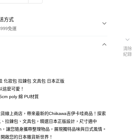
送方式
999免運
清除
紀錄
次付款
期付款
0 利率 每期
NT$181
21家銀行
哇 化妝包 拉鍊包 文具包 日本正版
庫商業銀行
第一商業銀行
以這麼可愛！
付款
業銀行
彰化商業銀行
x5cm poly 綿 PU材質
業儲蓄銀行
台北富邦商業銀行
華商業銀行
兆豐國際商業銀行
貨線上商店，帶來最新的Chiikawa吉伊卡哇商品！探索
小企業銀行
台中商業銀行
台灣）商業銀行
華泰商業銀行
包、拉鍊包、文具包，精選日本正版設計，尺寸適中
業銀行
遠東國際商業銀行
x5cm，讓您隨身攜帶整理物品，展現獨特品味與日式風情。
業銀行
永豐商業銀行
，開啟您的日本雜貨新世界！