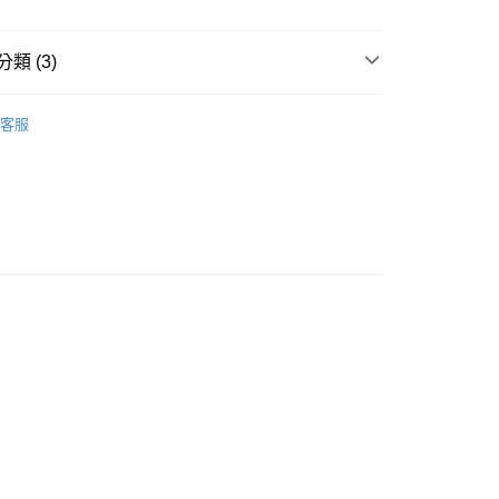
業銀行
星展（台灣）商業銀行
際商業銀行
中國信託商業銀行
y
天信用卡公司
類 (3)
案
Chiikawa｜吉伊卡哇
客服
伴 | 文具用品
筆盒/筆袋
 | 包包．收納袋
化妝包
付款
5，滿NT$999(含以上)免運費
家取貨
5，滿NT$999(含以上)免運費
付款
5，滿NT$999(含以上)免運費
1取貨
5，滿NT$999(含以上)免運費
00，滿NT$999(含以上)免運費