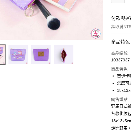
付款與運
超取滿NT$
付款方式
商品特色
信用卡一
商品編號
10337937
信用卡分
商品特色
3 期 
吉伊卡
合作金
怎麼可
超商取貨
華南商
18x13
LINE Pay
上海商
銷售重點
國泰世
Apple Pay
野馬日式雜
臺灣中
匯豐（
各款化妝
街口支付
聯邦商
18x13
元大商
悠遊付
走進野馬