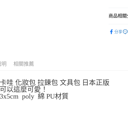
玉山商
台新國
Google Pa
台灣樂
商品相關分
ATM付款
依角色圖
分享
運送方式
📐書桌小夥
👜旅行必備
全家取貨
每筆NT$6
說明
相關推薦
付款後全
每筆NT$6
卡哇 化妝包 拉鍊包 文具包 日本正版
7-11取貨
麼可以這麼可愛！
每筆NT$6
13x5cm poly 綿 PU材質
付款後7-1
每筆NT$6
宅配
每筆NT$1