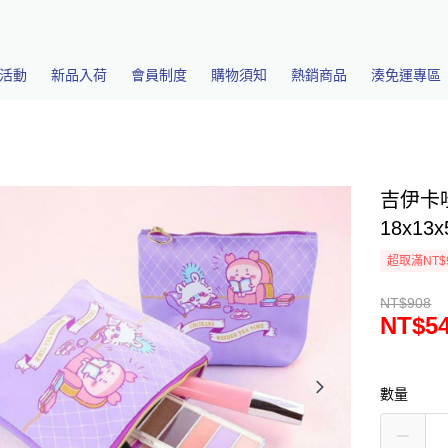
活動
新品入荷
會員制度
購物須知
熱銷商品
湊免運專區
吉伊卡
18x13x
超取滿NT$
NT$908
NT$5
數量