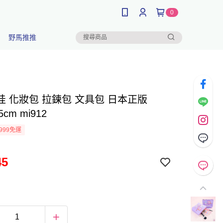
0
野馬推推
哇 化妝包 拉鍊包 文具包 日本正版
5cm mi912
999免運
45