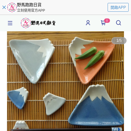
野馬跑跑日貨
開啟APP
立刻使用官方APP
0
1
/
5