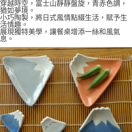
付款後全家取貨
穿越時空，富士山靜靜盤旋，青赤色調，
猶如夢境。
每筆NT$65，滿NT$999(含以上)免運費
小巧陶製，將日式風情點綴生活，賦予生
7-11取貨付款
活情趣。
每筆NT$65，滿NT$999(含以上)免運費
展現獨特美學，讓餐桌增添一絲和風氣
息。
付款後7-11取貨
每筆NT$65，滿NT$999(含以上)免運費
宅配
每筆NT$100，滿NT$999(含以上)免運費