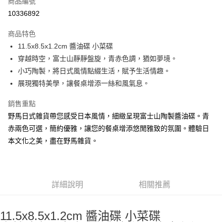
商品編號
信用卡分期付款
10336892
3 期 0 利率 每期
NT$125
21家銀行
商品特色
合作金庫商業銀行
第一商業銀行
超商取貨付款
11.5x8.5x1.2cm 醬油碟 小菜碟
華南商業銀行
彰化商業銀行
穿越時空，富士山靜靜盤旋，青赤色調，猶如夢境。
LINE Pay
上海商業儲蓄銀行
台北富邦商業銀行
國泰世華商業銀行
兆豐國際商業銀行
小巧陶製，將日式風情點綴生活，賦予生活情趣。
Apple Pay
臺灣中小企業銀行
台中商業銀行
展現獨特美學，讓餐桌增添一絲和風氣息。
匯豐（台灣）商業銀行
華泰商業銀行
街口支付
聯邦商業銀行
遠東國際商業銀行
銷售重點
元大商業銀行
永豐商業銀行
悠遊付
野馬日式雜貨帶您感受日本風情，細緻呈現富士山陶製醬油碟。青
玉山商業銀行
星展（台灣）商業銀行
赤兩色可選，簡約優雅，讓您的餐桌增添悠閒雅致的氛圍。體驗日
台新國際商業銀行
中國信託商業銀行
Google Pay
本文化之美，盡在野馬雜貨。
台灣樂天信用卡公司
ATM付款
運送方式
詳細說明
相關推薦
全家取貨付款
每筆NT$65，滿NT$999(含以上)免運費
11.5x8.5x1.2cm 醬油碟 小菜碟