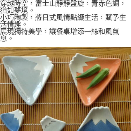
付款後全家取貨
穿越時空，富士山靜靜盤旋，青赤色調，
猶如夢境。
每筆NT$65，滿NT$999(含以上)免運費
小巧陶製，將日式風情點綴生活，賦予生
7-11取貨付款
活情趣。
每筆NT$65，滿NT$999(含以上)免運費
展現獨特美學，讓餐桌增添一絲和風氣
息。
付款後7-11取貨
每筆NT$65，滿NT$999(含以上)免運費
宅配
每筆NT$100，滿NT$999(含以上)免運費