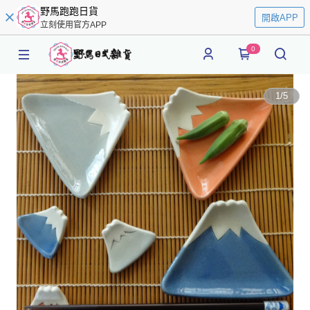
野馬跑跑日貨
開啟APP
立刻使用官方APP
0
1
/
5