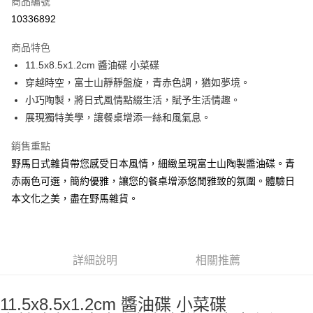
商品編號
信用卡分期付款
10336892
3 期 0 利率 每期
NT$125
21家銀行
商品特色
合作金庫商業銀行
第一商業銀行
超商取貨付款
11.5x8.5x1.2cm 醬油碟 小菜碟
華南商業銀行
彰化商業銀行
穿越時空，富士山靜靜盤旋，青赤色調，猶如夢境。
LINE Pay
上海商業儲蓄銀行
台北富邦商業銀行
國泰世華商業銀行
兆豐國際商業銀行
小巧陶製，將日式風情點綴生活，賦予生活情趣。
Apple Pay
臺灣中小企業銀行
台中商業銀行
展現獨特美學，讓餐桌增添一絲和風氣息。
匯豐（台灣）商業銀行
華泰商業銀行
街口支付
聯邦商業銀行
遠東國際商業銀行
銷售重點
元大商業銀行
永豐商業銀行
悠遊付
野馬日式雜貨帶您感受日本風情，細緻呈現富士山陶製醬油碟。青
玉山商業銀行
星展（台灣）商業銀行
赤兩色可選，簡約優雅，讓您的餐桌增添悠閒雅致的氛圍。體驗日
台新國際商業銀行
中國信託商業銀行
Google Pay
本文化之美，盡在野馬雜貨。
台灣樂天信用卡公司
ATM付款
運送方式
詳細說明
相關推薦
全家取貨付款
每筆NT$65，滿NT$999(含以上)免運費
11.5x8.5x1.2cm 醬油碟 小菜碟