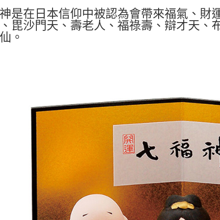
神是在日本信仰中被認為會帶來福氣、財
、毘沙門天、壽老人、福祿壽、辯才天、
仙。