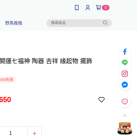
0
野馬推推
開運七福神 陶器 吉祥 緣起物 擺飾
999免運
650