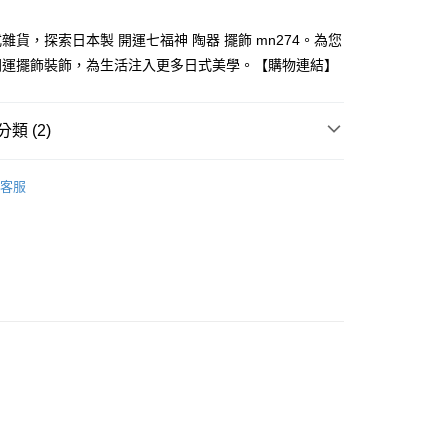
業銀行
星展（台灣）商業銀行
際商業銀行
中國信託商業銀行
y
雜貨，探索日本製 開運七福神 陶器 擺飾 mn274。為您
天信用卡公司
開運擺飾裝飾，為生活注入更多日式美學。【購物連結】
類 (2)
付款
運擺飾裝飾
其他和風擺飾
客服
5，滿NT$999(含以上)免運費
專區
家取貨
5，滿NT$999(含以上)免運費
付款
5，滿NT$999(含以上)免運費
1取貨
5，滿NT$999(含以上)免運費
00，滿NT$999(含以上)免運費