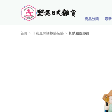
商品分類
最新
首頁
⛩️和風開運擺飾裝飾
其他和風擺飾