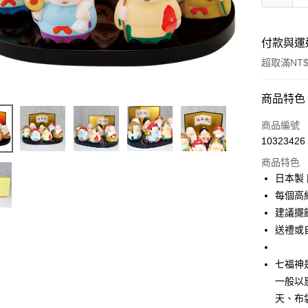
付款與運
超取滿NT$
付款方式
商品特色
信用卡一
商品編號
10323426
信用卡分
商品特色
3 期 
日本製 
合作金
每個高約5
超商取貨
華南商
建議擺飾
LINE Pay
上海商
送禮或
國泰世
Apple Pay
臺灣中
七福神
匯豐（
街口支付
聯邦商
一般以
元大商
悠遊付
天、布