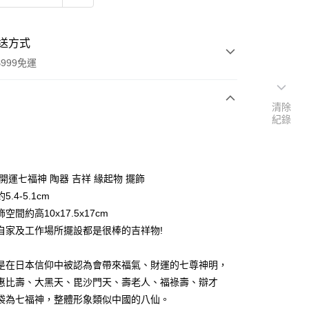
送方式
999免運
清除
紀錄
次付款
期付款
0 利率 每期
NT$550
21家銀行
開運七福神 陶器 吉祥 緣起物 擺飾
庫商業銀行
第一商業銀行
.4-5.1cm
付款
業銀行
彰化商業銀行
空間約高10x17.5x17cm
業儲蓄銀行
台北富邦商業銀行
自家及工作場所擺設都是很棒的吉祥物!
華商業銀行
兆豐國際商業銀行
小企業銀行
台中商業銀行
是在日本信仰中被認為會帶來福氣、財運的七尊神明，
台灣）商業銀行
華泰商業銀行
業銀行
遠東國際商業銀行
惠比壽、大黑天、毘沙門天、壽老人、福祿壽、辯才
業銀行
永豐商業銀行
袋為七福神，整體形象類似中國的八仙。