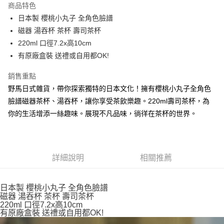
商品特色
合作金庫商業銀行
第一商業銀行
超商取貨付款
日本製 櫻桃小丸子 全角色臉譜
華南商業銀行
彰化商業銀行
磁器 湯吞杯 茶杯 壽司茶杯
LINE Pay
上海商業儲蓄銀行
台北富邦商業銀行
國泰世華商業銀行
兆豐國際商業銀行
220ml 口徑7.2x高10cm
Apple Pay
臺灣中小企業銀行
台中商業銀行
有原廠盒裝 送禮或自用都OK!
匯豐（台灣）商業銀行
華泰商業銀行
街口支付
聯邦商業銀行
遠東國際商業銀行
銷售重點
元大商業銀行
永豐商業銀行
悠遊付
野馬日式雜貨，帶你探索獨特的日本文化！擁有櫻桃小丸子全角色
玉山商業銀行
星展（台灣）商業銀行
臉譜磁器茶杯、湯吞杯，讓你享受茶飲樂趣。220ml壽司茶杯，為
台新國際商業銀行
中國信託商業銀行
Google Pay
你的生活增添一絲趣味。展現不凡品味，徜徉在茶杯的世界。
台灣樂天信用卡公司
ATM付款
運送方式
詳細說明
相關推薦
全家取貨付款
每筆NT$65，滿NT$999(含以上)免運費
日本製 櫻桃小丸子 全角色臉譜
磁器 湯吞杯 茶杯 壽司茶杯
付款後全家取貨
220ml 口徑7.2x高10cm
每筆NT$65，滿NT$999(含以上)免運費
有原廠盒裝 送禮或自用都OK!