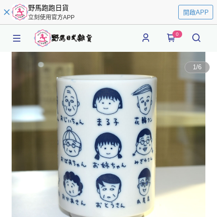
野馬跑跑日貨
開啟APP
立刻使用官方APP
0
1
/
6