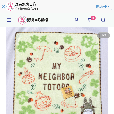
野馬跑跑日貨
開啟APP
立刻使用官方APP
0
1
/
3