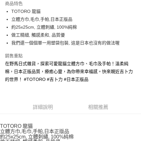
商品特色
合作金庫商業銀行
第一商業銀行
超商取貨付款
TOTORO 龍貓
華南商業銀行
彰化商業銀行
立體方巾,毛巾,手帕,日本正版品
LINE Pay
上海商業儲蓄銀行
台北富邦商業銀行
國泰世華商業銀行
兆豐國際商業銀行
約25x25cm, 立體刺繡, 100%純棉
Apple Pay
臺灣中小企業銀行
台中商業銀行
做工精細, 觸感柔和, 品質優
匯豐（台灣）商業銀行
華泰商業銀行
我們還一個個單一用塑袋包裝, 這是日本也沒有的做法喔
街口支付
聯邦商業銀行
遠東國際商業銀行
元大商業銀行
永豐商業銀行
悠遊付
銷售重點
玉山商業銀行
星展（台灣）商業銀行
在野馬日式雜貨，探索可愛龍貓立體方巾、毛巾及手帕！溫柔純
台新國際商業銀行
中國信託商業銀行
Google Pay
棉，日本正版品質，療癒心靈，為你帶來幸福感。快來親近吉卜力
台灣樂天信用卡公司
ATM付款
的世界！ #TOTORO #吉卜力 #日本正版品
運送方式
全家取貨付款
詳細說明
相關推薦
每筆NT$65，滿NT$999(含以上)免運費
付款後全家取貨
TOTORO 龍貓
立體方巾,毛巾,手帕,日本正版品
每筆NT$65，滿NT$999(含以上)免運費
約25x25cm, 立體刺繡, 100%純棉