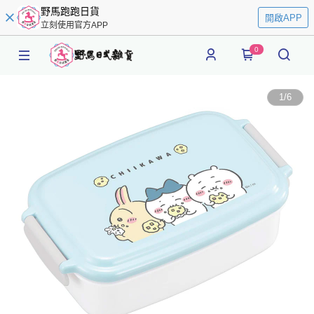
野馬跑跑日貨
開啟APP
立刻使用官方APP
0
1
/
6