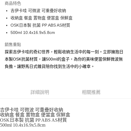
商品特色
合作金庫商業銀行
第一商業銀行
超商取貨付款
吉伊卡哇 可微波 可重疊好收納
華南商業銀行
彰化商業銀行
收納盒 餐盒 置物盒 便當盒 保鮮盒
LINE Pay
上海商業儲蓄銀行
台北富邦商業銀行
國泰世華商業銀行
兆豐國際商業銀行
OSK日本製 抗菌 PP ABS AS材質
Apple Pay
臺灣中小企業銀行
台中商業銀行
500ml 10.4x16.9x5.8cm
匯豐（台灣）商業銀行
華泰商業銀行
街口支付
聯邦商業銀行
遠東國際商業銀行
銷售重點
元大商業銀行
永豐商業銀行
悠遊付
探索吉伊卡哇的奇幻世界，輕鬆收納生活中的每一刻。立即擁抱日
玉山商業銀行
星展（台灣）商業銀行
本製OSK抗菌材質，讓500ml的盒子，為你的美味便當保鮮微波無
台新國際商業銀行
中國信託商業銀行
Google Pay
負擔。讓野馬日式雜貨陪你找到生活中的小確幸。
台灣樂天信用卡公司
ATM付款
運送方式
詳細說明
相關推薦
全家取貨付款
每筆NT$65，滿NT$999(含以上)免運費
吉伊卡哇 可微波 可重疊好收納
收納盒 餐盒 置物盒 便當盒 保鮮盒
付款後全家取貨
OSK日本製 抗菌 PP ABS AS材質
每筆NT$65，滿NT$999(含以上)免運費
500ml 10.4x16.9x5.8cm