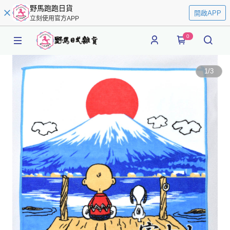
野馬跑跑日貨
開啟APP
立刻使用官方APP
0
1
/
3