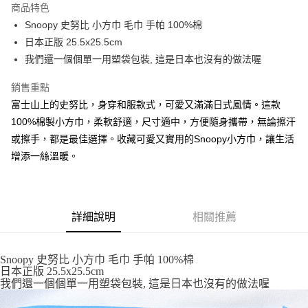
商品特色
合作金庫商業銀行
第一商業銀行
超商取貨付款
Snoopy 史努比 小方巾 毛巾 手帕 100%棉
華南商業銀行
彰化商業銀行
日本正版 25.5x25.5cm
LINE Pay
上海商業儲蓄銀行
台北富邦商業銀行
國泰世華商業銀行
兆豐國際商業銀行
我們還一個個單一用塑袋包裝, 這是日本也沒有的做法喔
Apple Pay
臺灣中小企業銀行
台中商業銀行
銷售重點
匯豐（台灣）商業銀行
華泰商業銀行
街口支付
聯邦商業銀行
遠東國際商業銀行
富士山上的史努比，身穿和服款式，可愛又滿滿日式風情。這款
元大商業銀行
永豐商業銀行
悠遊付
100%棉製小方巾，柔軟舒適，尺寸適中，方便隨身攜帶，無論擦汗
玉山商業銀行
星展（台灣）商業銀行
或擦手，都是最佳選擇。收藏可愛又實用的Snoopy小方巾，讓生活
台新國際商業銀行
中國信託商業銀行
Google Pay
增添一絲溫暖。
台灣樂天信用卡公司
ATM付款
運送方式
詳細說明
相關推薦
全家取貨付款
每筆NT$65，滿NT$999(含以上)免運費
Snoopy 史努比 小方巾 毛巾 手帕 100%棉
日本正版 25.5x25.5cm
付款後全家取貨
我們還一個個單一用塑袋包裝, 這是日本也沒有的做法喔
每筆NT$65，滿NT$999(含以上)免運費