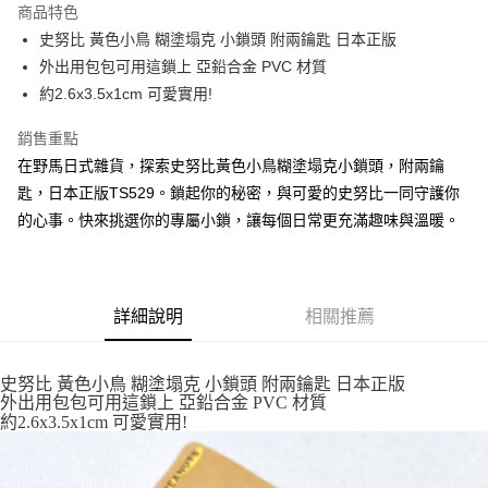
商品特色
合作金庫商業銀行
第一商業銀行
超商取貨付款
史努比 黃色小鳥 糊塗塌克 小鎖頭 附兩鑰匙 日本正版
華南商業銀行
彰化商業銀行
外出用包包可用這鎖上 亞鉛合金 PVC 材質
LINE Pay
上海商業儲蓄銀行
台北富邦商業銀行
國泰世華商業銀行
兆豐國際商業銀行
約2.6x3.5x1cm 可愛實用!
Apple Pay
臺灣中小企業銀行
台中商業銀行
銷售重點
匯豐（台灣）商業銀行
華泰商業銀行
街口支付
聯邦商業銀行
遠東國際商業銀行
在野馬日式雜貨，探索史努比黃色小鳥糊塗塌克小鎖頭，附兩鑰
元大商業銀行
永豐商業銀行
悠遊付
匙，日本正版TS529。鎖起你的秘密，與可愛的史努比一同守護你
玉山商業銀行
星展（台灣）商業銀行
的心事。快來挑選你的專屬小鎖，讓每個日常更充滿趣味與溫暖。
台新國際商業銀行
中國信託商業銀行
Google Pay
台灣樂天信用卡公司
ATM付款
詳細說明
相關推薦
運送方式
全家取貨付款
史努比 黃色小鳥 糊塗塌克 小鎖頭 附兩鑰匙 日本正版
每筆NT$65，滿NT$999(含以上)免運費
外出用包包可用這鎖上 亞鉛合金 PVC 材質
約2.6x3.5x1cm 可愛實用!
付款後全家取貨
每筆NT$65，滿NT$999(含以上)免運費