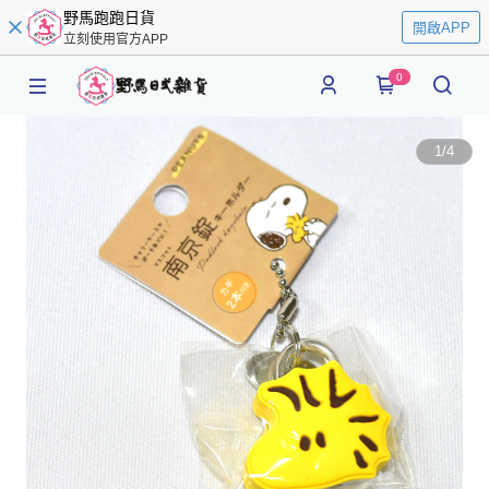
野馬跑跑日貨
開啟APP
立刻使用官方APP
0
1
/
4