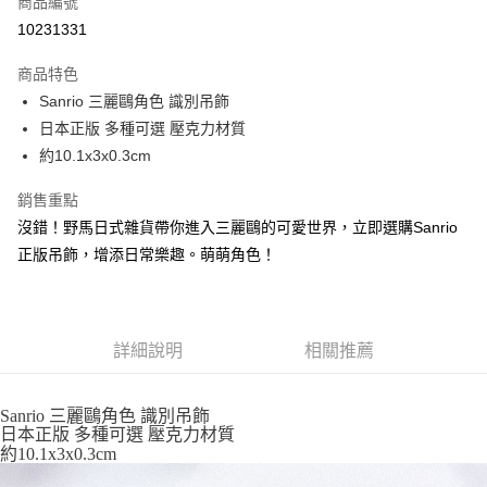
商品編號
信用卡分期付款
10231331
3 期 0 利率 每期
NT$59
21家銀行
商品特色
合作金庫商業銀行
第一商業銀行
超商取貨付款
Sanrio 三麗鷗角色 識別吊飾
華南商業銀行
彰化商業銀行
日本正版 多種可選 壓克力材質
LINE Pay
上海商業儲蓄銀行
台北富邦商業銀行
國泰世華商業銀行
兆豐國際商業銀行
約10.1x3x0.3cm
Apple Pay
臺灣中小企業銀行
台中商業銀行
銷售重點
匯豐（台灣）商業銀行
華泰商業銀行
街口支付
聯邦商業銀行
遠東國際商業銀行
沒錯！野馬日式雜貨帶你進入三麗鷗的可愛世界，立即選購Sanrio
元大商業銀行
永豐商業銀行
悠遊付
正版吊飾，增添日常樂趣。萌萌角色！
玉山商業銀行
星展（台灣）商業銀行
台新國際商業銀行
中國信託商業銀行
Google Pay
台灣樂天信用卡公司
ATM付款
詳細說明
相關推薦
運送方式
Sanrio 三麗鷗角色 識別吊飾
全家取貨付款
日本正版 多種可選 壓克力材質
每筆NT$65，滿NT$999(含以上)免運費
約10.1x3x0.3cm