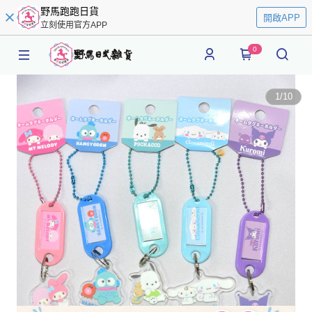
野馬跑跑日貨
開啟APP
立刻使用官方APP
0
1
/
10