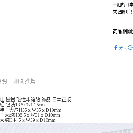
玉山商
一組的日
台新國
Google Pa
來搶購吧
台灣樂
ATM付款
商品相關分
運送方式
吊飾．磁
分享
全家取貨
依角色圖
每筆NT$6
🎁【限時特
付款後全
每筆NT$6
說明
相關推薦
7-11取貨
每筆NT$6
哇 磁鐵 磁性冰箱貼 飾品 日本正版
 包裝13.5x9x1.25cm
付款後7-1
：大約H35 x W35 x D10mm
每筆NT$6
大約H38.5 x W31 x D10mm
約H44.5 x W39 x D10mm
宅配
每筆NT$1