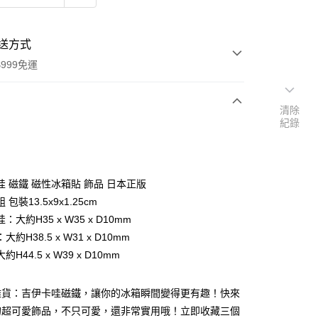
送方式
999免運
清除
紀錄
次付款
期付款
0 利率 每期
NT$216
21家銀行
哇 磁鐵 磁性冰箱貼 飾品 日本正版
庫商業銀行
第一商業銀行
包裝13.5x9x1.25cm
付款
業銀行
彰化商業銀行
：大約H35 x W35 x D10mm
業儲蓄銀行
台北富邦商業銀行
約H38.5 x W31 x D10mm
華商業銀行
兆豐國際商業銀行
H44.5 x W39 x D10mm
小企業銀行
台中商業銀行
台灣）商業銀行
華泰商業銀行
業銀行
遠東國際商業銀行
雜貨：吉伊卡哇磁鐵，讓你的冰箱瞬間變得更有趣！快來
業銀行
永豐商業銀行
的超可愛飾品，不只可愛，還非常實用哦！立即收藏三個