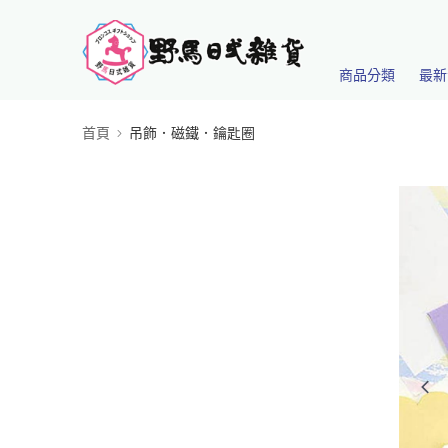
商品分類
最新
首頁
吊飾．磁鐵．鑰匙圈