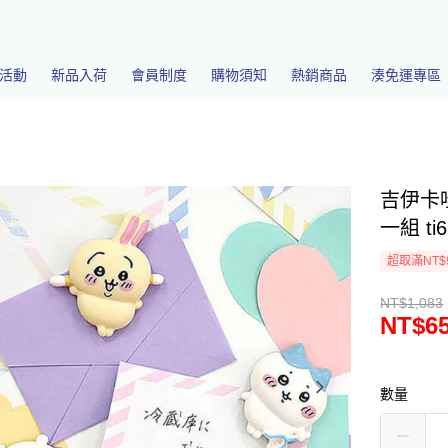
活動
新品入荷
會員制度
購物須知
熱銷商品
湊免運專區
吉伊卡
一組 ti6
超取滿NT$
NT$1,083
NT$6
數量