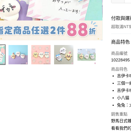
付款與運
超取滿NT$
付款方式
商品特色
信用卡一
商品編號
10228495
信用卡分
商品特色
3 期 
吉伊卡
合作金
三個一組 
超商取貨
華南商
吉伊卡哇
LINE Pay
上海商
小八貓：大
國泰世
兔兔：大約
Apple Pay
臺灣中
匯豐（
銷售重點
街口支付
聯邦商
野馬日式
元大商
悠遊付
看看我們