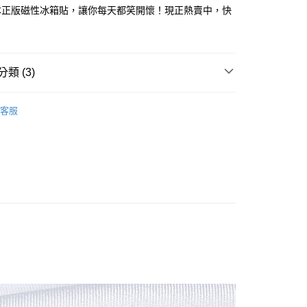
業銀行
星展（台灣）商業銀行
本正版磁性冰箱貼，讓你每天都笑開懷！現正熱賣中，快
際商業銀行
中國信託商業銀行
y
！
天信用卡公司
類 (3)
鐵．鑰匙圈
客服
付款
案
Chiikawa｜吉伊卡哇
5，滿NT$999(含以上)免運費
價】8/1~8/16 指定商品任選2件88折
家取貨
5，滿NT$999(含以上)免運費
付款
5，滿NT$999(含以上)免運費
1取貨
5，滿NT$999(含以上)免運費
00，滿NT$999(含以上)免運費