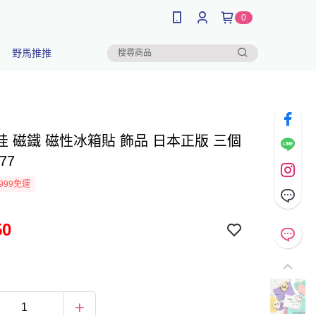
0
野馬推推
哇 磁鐵 磁性冰箱貼 飾品 日本正版 三個
77
999免運
50