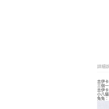
詳細
吉伊卡
三個一組
吉伊卡哇
小八貓：
兔兔：大