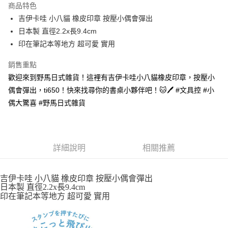
商品特色
合作金庫商業銀行
第一商業銀行
超商取貨付款
吉伊卡哇 小八貓 橡皮印章 按壓小偶會彈出
華南商業銀行
彰化商業銀行
日本製 直徑2.2x長9.4cm
LINE Pay
上海商業儲蓄銀行
台北富邦商業銀行
國泰世華商業銀行
兆豐國際商業銀行
印在筆記本等地方 超可愛 實用
Apple Pay
臺灣中小企業銀行
台中商業銀行
銷售重點
匯豐（台灣）商業銀行
華泰商業銀行
街口支付
聯邦商業銀行
遠東國際商業銀行
歡迎來到野馬日式雜貨！這裡有吉伊卡哇小八貓橡皮印章，按壓小
元大商業銀行
永豐商業銀行
悠遊付
偶會彈出，ti650！快來找尋你的書桌小夥伴吧！🐱🖊️ #文具控 #小
玉山商業銀行
星展（台灣）商業銀行
偶大驚喜 #野馬日式雜貨
台新國際商業銀行
中國信託商業銀行
Google Pay
台灣樂天信用卡公司
ATM付款
詳細說明
相關推薦
運送方式
全家取貨付款
吉伊卡哇 小八貓 橡皮印章 按壓小偶會彈出
每筆NT$65，滿NT$999(含以上)免運費
日本製 直徑2.2x長9.4cm
印在筆記本等地方 超可愛 實用
付款後全家取貨
每筆NT$65，滿NT$999(含以上)免運費