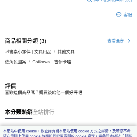
客服
商品相關分類 (3)
查看全部
📐書桌小夥伴 | 文具用品
其他文具
依角色圖案
Chiikawa｜吉伊卡哇
評價
喜歡這個商品嗎？購買後給他一個好評吧
本分類熱銷
全站排行
本網站中使用 cookie，欲查詢有關本網站使用 cookie 方式之詳情，及若您不希
熱門標籤
望在電腦上使用 cookie 時應如何變更電腦的 cookie 設定，請參閱本網站「
隱私