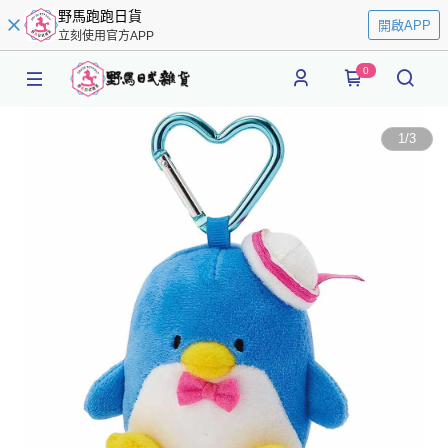
野馬跑跑日貨
開啟APP
立刻使用官方APP
0
1
/
3