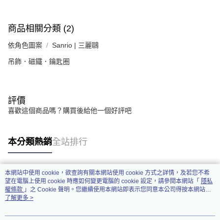
商品相關分類 (2)
依角色圖案
Sanrio | 三麗鷗
吊飾．磁鐵．鑰匙圈
評價
喜歡這個商品嗎？購買後給他一個好評吧
本分類熱銷
全站排行
本網站中使用 cookie，欲查詢有關本網站使用 cookie 方式之詳情，及若您不希
熱門標籤
望在電腦上使用 cookie 時應如何變更電腦的 cookie 設定，請參閱本網站「
隱私
權條款
」之 Cookie 聲明。您繼續使用本網站即表示您同意本公司得按本網站使
用條款之 Cookie 聲明使用 cookie。
了解更多 >