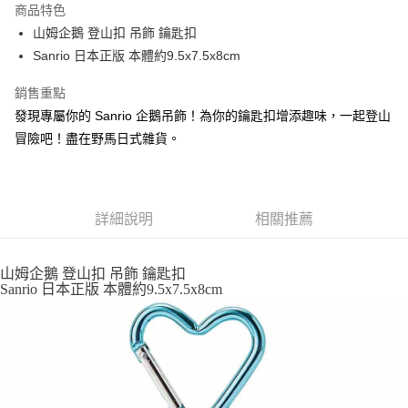
商品特色
合作金庫商業銀行
第一商業銀行
超商取貨付款
山姆企鵝 登山扣 吊飾 鑰匙扣
華南商業銀行
彰化商業銀行
Sanrio 日本正版 本體約9.5x7.5x8cm
LINE Pay
上海商業儲蓄銀行
台北富邦商業銀行
國泰世華商業銀行
兆豐國際商業銀行
Apple Pay
銷售重點
臺灣中小企業銀行
台中商業銀行
發現專屬你的 Sanrio 企鵝吊飾！為你的鑰匙扣增添趣味，一起登山
匯豐（台灣）商業銀行
華泰商業銀行
街口支付
聯邦商業銀行
遠東國際商業銀行
冒險吧！盡在野馬日式雜貨。
元大商業銀行
永豐商業銀行
悠遊付
玉山商業銀行
星展（台灣）商業銀行
台新國際商業銀行
中國信託商業銀行
Google Pay
台灣樂天信用卡公司
詳細說明
相關推薦
ATM付款
運送方式
山姆企鵝 登山扣 吊飾 鑰匙扣
Sanrio 日本正版 本體約9.5x7.5x8cm
全家取貨付款
每筆NT$65，滿NT$999(含以上)免運費
付款後全家取貨
每筆NT$65，滿NT$999(含以上)免運費