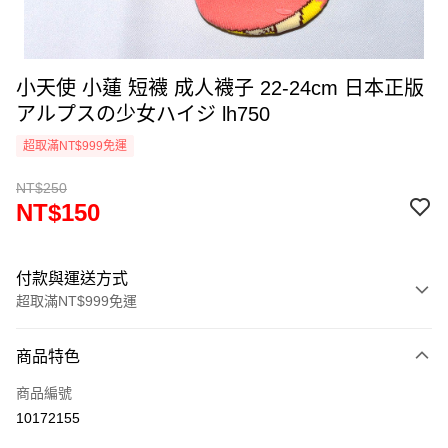
小天使 小蓮 短襪 成人襪子 22-24cm 日本正版
アルプスの少女ハイジ lh750
超取滿NT$999免運
NT$250
NT$150
付款與運送方式
超取滿NT$999免運
付款方式
商品特色
信用卡一次付款
商品編號
信用卡分期付款
10172155
3 期 0 利率 每期
NT$50
21家銀行