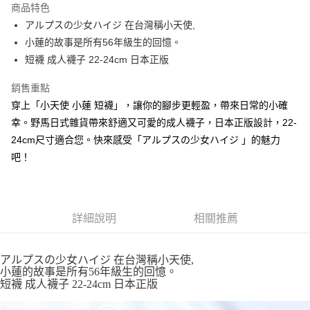
商品特色
合作金庫商業銀行
第一商業銀行
超商取貨付款
アルプスの少女ハイジ 在台灣稱小天使,
華南商業銀行
彰化商業銀行
小蓮的故事是所有56年級生的回憶。
LINE Pay
上海商業儲蓄銀行
台北富邦商業銀行
國泰世華商業銀行
兆豐國際商業銀行
短襪 成人襪子 22-24cm 日本正版
Apple Pay
臺灣中小企業銀行
台中商業銀行
銷售重點
匯豐（台灣）商業銀行
華泰商業銀行
街口支付
聯邦商業銀行
遠東國際商業銀行
穿上「小天使 小蓮 短襪」，讓你的腳步更輕盈，帶來日常的小確
元大商業銀行
永豐商業銀行
悠遊付
幸。野馬日式雜貨帶來舒適又可愛的成人襪子，日本正版設計，22-
玉山商業銀行
星展（台灣）商業銀行
24cm尺寸適合您。快來感受「アルプスの少女ハイジ 」的魅力
台新國際商業銀行
中國信託商業銀行
Google Pay
吧！
台灣樂天信用卡公司
ATM付款
運送方式
詳細說明
相關推薦
全家取貨付款
每筆NT$65，滿NT$999(含以上)免運費
アルプスの少女ハイジ 在台灣稱小天使,
小蓮的故事是所有56年級生的回憶。
付款後全家取貨
短襪 成人襪子 22-24cm 日本正版
每筆NT$65，滿NT$999(含以上)免運費