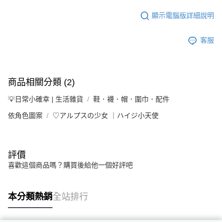
顯示電腦版詳細說明
客服
商品相關分類 (2)
💡日常小確幸 | 生活雜貨
鞋．襪．帽．圍巾．配件
依角色圖案
♡アルプスの少女 ｜ハイジ小天使
評價
喜歡這個商品嗎？購買後給他一個好評吧
本分類熱銷
全站排行