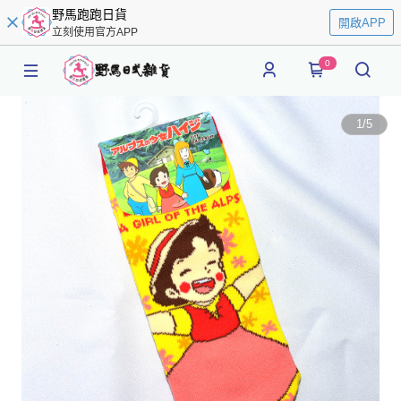
野馬跑跑日貨
開啟APP
立刻使用官方APP
0
1
/
5