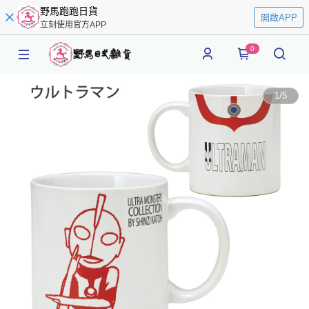
野馬跑跑日貨
開啟APP
立刻使用官方APP
0
1
/
5