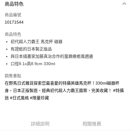
商品特色
信用卡一次付款
商品編號
信用卡分期付款
10171544
3 期 0 利率 每期
NT$138
21家銀行
商品特色
合作金庫商業銀行
第一商業銀行
超商取貨付款
初代超人力霸王 馬克杯 磁器
華南商業銀行
彰化商業銀行
有證紙的日本製正版品
LINE Pay
上海商業儲蓄銀行
台北富邦商業銀行
國泰世華商業銀行
兆豐國際商業銀行
與日本插畫家加藤真治合作的童趣療癒風週邊
Apple Pay
臺灣中小企業銀行
台中商業銀行
口徑8.1x高8.9cm 330ml
匯豐（台灣）商業銀行
華泰商業銀行
街口支付
聯邦商業銀行
遠東國際商業銀行
銷售重點
元大商業銀行
永豐商業銀行
悠遊付
在野馬日式雜貨探索您最喜愛的特攝英雄馬克杯！330ml磁器杯
玉山商業銀行
星展（台灣）商業銀行
身，日本正版製造，經典初代超人力霸王圖案，完美收藏！ #特攝
台新國際商業銀行
中國信託商業銀行
Google Pay
迷 #日式風格 #限量珍藏
台灣樂天信用卡公司
ATM付款
運送方式
詳細說明
相關推薦
全家取貨付款